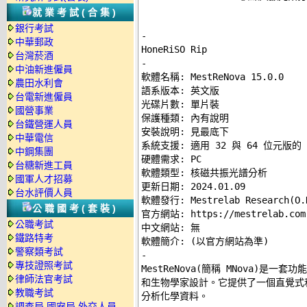
就業考試(合集)
銀行考試
-
中華郵政
台灣菸酒
-
中油新進僱員

軟體名稱: MestReNova 15.0.0 

農田水利會
語系版本: 英文版 

台電新進僱員
光碟片數: 單片裝 

國營事業
保護種類: 內有說明 

台鐵營運人員
安裝說明: 
見最底下
中華電信
系統支援: 適用 32 與 64 位元版的 Wi
中鋼集團
硬體需求: PC 

台糖新進工員
軟體類型: 核磁共振光譜分析 

國軍人才招募
更新日期: 2024.01.09 

台水評價人員
軟體發行: Mestrelab Research(O.D
公職國考(套裝)
官方網站: 
https://mestrelab.com
公職考試
中文網站: 無 

鐵路特考
警察類考試
-
專技證照考試

MestReNova(簡稱 MNova)
律師法官考試
和生物學家設計。它提供了一個直覺式
教職考試
分析化學資料。 

調查局.國安局.外交人員