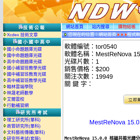
網站首頁
站内搜尋
購物結帳
技術公報
您現在的位置：
網站首頁
程式
Xcdex 技術文章
國小國中高中
軟體編號：tor0540
國小命題題庫光碟
軟體名稱：MestReNova 
國中命題題庫光碟
光碟片數：1
高中命題題庫光碟
國小補習班教學光碟
銷售價格：$200
國中補習班教育光碟
關注次數：
19949
高中補習班教學光碟
關 鍵 字：
翰林雲端學院
林晟老師數學
艾爾雲校
行動補習網
研究所考試
理工研究所(單科)
MestReNova 
商管研究所(單科)
文科藝術傳播(單科)
MestReNova 15.0.0 核磁共振光
研究所考試(套裝)