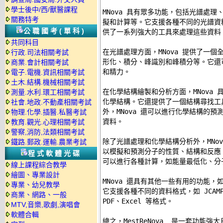
學士後中/西/獸醫課程
MNova 具有眾多功能，包括光譜處理
關務特考
擬和計算等。它支援各種不同的光譜資料，包括
公職國考(單科)
供了一系列強大的工具來處理這些資料。
共同科目
在光譜處理方面，MNova 提供了一個
行政.司法相關考試
形化、積分、峰識別和峰積分等。它還
商業.會計相關考試
和精力。 

電子.電機.資訊相關考試
土木.結構.機械相關考試
在化學結構繪製和分析方面，MNova 
測量.水利.環工相關考試
化學結構。它還提供了一個結構尋找工
社會.地政.不動產相關考試
外，MNova 還可以進行化學結構的預
物理.化學.插醫.私醫考試
資料。 

教育.觀光.心理相關考試
警察,消防,法類相關考試
除了光譜處理和化學結構分析外，MNov
鐵路.郵政.運輸.農業考試
以模擬和預測分子的性質、結構和反應
程式軟體光碟
可以進行各種計算，如能量最低化、分子
線上課程綜合教學
繪圖、專業設計
MNova 還具有其他一些有用的功能，
專業、幼兒教學
它支援各種不同的資料格式，如 JCAMP、
商業、網路、一般
PDF、Excel 等格式。 

MTV,音樂,歌劇,演唱會
軟體合輯
總之，MestReNova  是一套功能