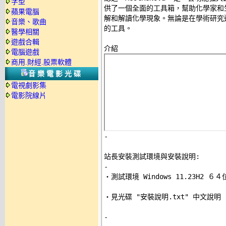
字型
供了一個全面的工具箱，幫助化學家和
蘋果電腦
解和解讀化學現象。無論是在學術研究還是
音樂、歌曲
的工具。 

醫學相關
遊戲合輯
電腦遊戲
商用.財經.股票軟體
音樂電影光碟
電視劇影集
電影院線片
-
站長安裝測試環境與安裝說明:
-

‧測試環境 Windows 11.23H2 
‧見光碟 "安裝說明.txt" 中文說明 

-