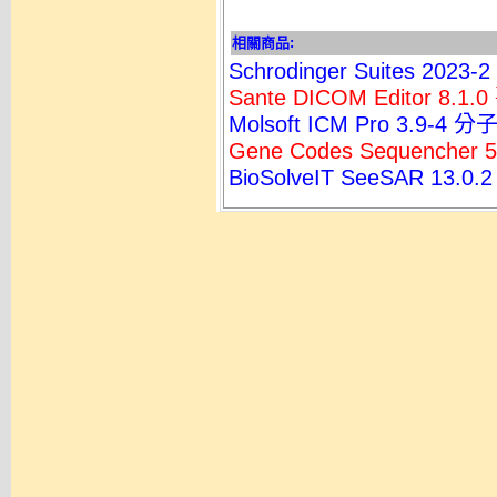
相關商品:
Schrodinger Suites 2
Sante DICOM Editor 
Molsoft ICM Pro 3.9
Gene Codes Sequenche
BioSolveIT SeeSAR 13