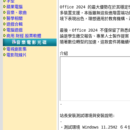
字型
蘋果電腦
Office 2024 的最大優勢在於其穩定
音樂、歌曲
多裝置支援，本版雖無這些進階雲端功
醫學相關
境下表現出色，理想適用於教育機構、政
遊戲合輯
電腦遊戲
最後，Office 2024 不僅保留了
商用.財經.股票軟體
論是學生繳交報告、專業人士製作提案
隨著數位轉型的加速，這款套件將繼續引
音樂電影光碟
電視劇影集
電影院線片
-
站長安裝測試環境與安裝說明:
-

‧測試環境 Windows 11.25H2 