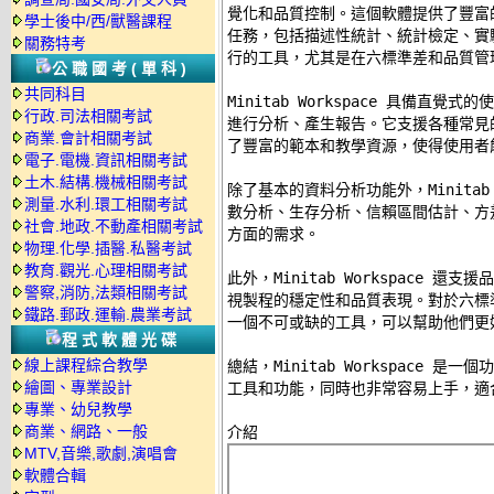
覺化和品質控制。這個軟體提供了豐富
學士後中/西/獸醫課程
任務，包括描述性統計、統計檢定、實
關務特考
行的工具，尤其是在六標準差和品質管理
公職國考(單科)
共同科目
Minitab Workspace 具備直
行政.司法相關考試
進行分析、產生報告。它支援各種常見的檔
商業.會計相關考試
了豐富的範本和教學資源，使得使用者能
電子.電機.資訊相關考試
土木.結構.機械相關考試
除了基本的資料分析功能外，Minitab 
測量.水利.環工相關考試
數分析、生存分析、信賴區間估計、方
社會.地政.不動產相關考試
方面的需求。 

物理.化學.插醫.私醫考試
教育.觀光.心理相關考試
此外，Minitab Workspace 
警察,消防,法類相關考試
視製程的穩定性和品質表現。對於六標準差專業
鐵路.郵政.運輸.農業考試
一個不可或缺的工具，可以幫助他們更好
程式軟體光碟
線上課程綜合教學
總結，Minitab Workspace 
繪圖、專業設計
工具和功能，同時也非常容易上手，適
專業、幼兒教學
商業、網路、一般
MTV,音樂,歌劇,演唱會
軟體合輯