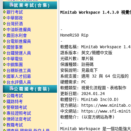
就業考試(合集)
銀行考試
Minitab Workspace 1.4.3
中華郵政
台灣菸酒
-
中油新進僱員
農田水利會
-
台電新進僱員

軟體名稱: Minitab Workspace 1.4.
國營事業
語系版本: 英文/簡體中文版 

台鐵營運人員
光碟片數: 單片裝 

中華電信
保護種類: 註冊碼 

中鋼集團
安裝說明: 
見最底下
台糖新進工員
系統支援: 適用 32 與 64 位元版的 Win
國軍人才招募
硬體需求: PC 

台水評價人員
軟體類型: 視覺化流程圖、表格製作 

公職國考(套裝)
更新日期: 2024.01.24 

公職考試
軟體發行: Minitab Inc(O.D) 

鐵路特考
官方網站: 
https://www.minitab.c
警察類考試
中文網站: 
https://www.sfi-minit
專技證照考試
律師法官考試
-
教職考試

Minitab Workspace 是一
調查局.國安局.外交人員