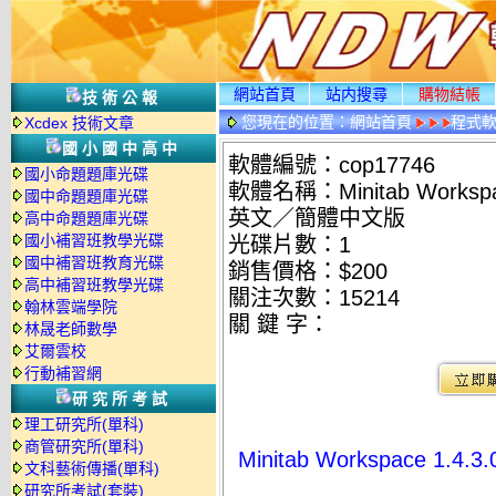
網站首頁
站内搜尋
購物結帳
技術公報
您現在的位置：
網站首頁
程式
Xcdex 技術文章
國小國中高中
軟體編號：cop17746
國小命題題庫光碟
軟體名稱：Minitab Works
國中命題題庫光碟
英文／簡體中文版
高中命題題庫光碟
國小補習班教學光碟
光碟片數：1
國中補習班教育光碟
銷售價格：$200
高中補習班教學光碟
關注次數：
15214
翰林雲端學院
關 鍵 字：
林晟老師數學
艾爾雲校
行動補習網
研究所考試
理工研究所(單科)
商管研究所(單科)
Minitab Workspace
文科藝術傳播(單科)
研究所考試(套裝)