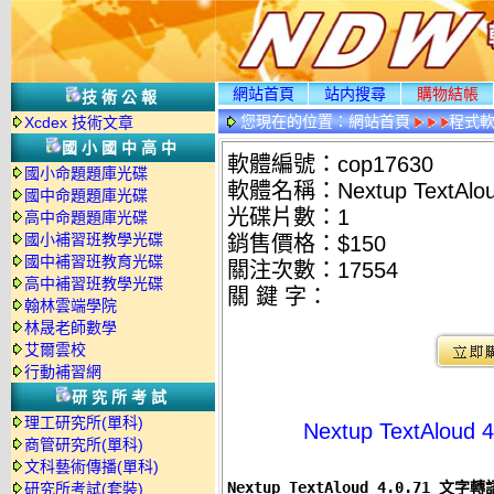
網站首頁
站内搜尋
購物結帳
技術公報
您現在的位置：
網站首頁
程式
Xcdex 技術文章
國小國中高中
軟體編號：cop17630
國小命題題庫光碟
軟體名稱：Nextup TextAl
國中命題題庫光碟
光碟片數：1
高中命題題庫光碟
國小補習班教學光碟
銷售價格：$150
國中補習班教育光碟
關注次數：
17554
高中補習班教學光碟
關 鍵 字：
翰林雲端學院
林晟老師數學
艾爾雲校
行動補習網
研究所考試
理工研究所(單科)
Nextup TextAlo
商管研究所(單科)
文科藝術傳播(單科)
Nextup TextAloud 4.0.71 
研究所考試(套裝)