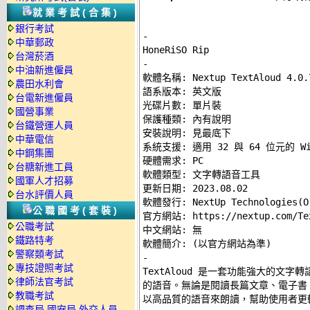
就業考試(合集)
銀行考試
-
中華郵政
台灣菸酒
-
中油新進僱員

軟體名稱: Nextup TextAloud 4.0.7
農田水利會
語系版本: 英文版 

台電新進僱員
光碟片數: 單片裝 

國營事業
保護種類: 內有說明 

台鐵營運人員
安裝說明: 
見最底下
中華電信
系統支援: 適用 32 與 64 位元的 Wind
中鋼集團
硬體需求: PC 

台糖新進工員
軟體類型: 文字轉語音工具 

國軍人才招募
更新日期: 2023.08.02 

台水評價人員
軟體發行: NextUp Technologies(O.
公職國考(套裝)
官方網站: 
https://nextup.com/Te
公職考試
中文網站: 無 

鐵路特考
警察類考試
-
專技證照考試

TextAloud 是一套功能強大的文
律師法官考試
的語音。無論是閱讀長篇文章、電子書
教職考試
以高品質的語音來朗讀，幫助使用者更輕
調查局.國安局.外交人員