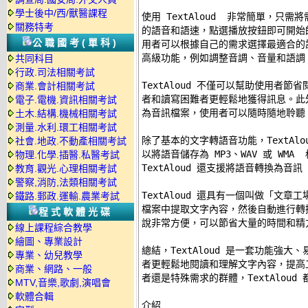
學士後中/西/獸醫課程
使用 TextAloud  非常簡單，只
關務特考
的語音和語速，點選播放按鈕即可開始朗讀
公職國考(單科)
用者可以根據自己的需求選擇最適合的語音
高級功能，例如調整音調、音量和語調，
共同科目
行政.司法相關考試
TextAloud 不僅可以幫助使用者
商業.會計相關考試
者和讀寫困難者更輕鬆地獲得訊息。此外，
電子.電機.資訊相關考試
為音訊檔案，使用者可以隨時隨地聆聽，
土木.結構.機械相關考試
測量.水利.環工相關考試
除了基本的文字轉語音功能，TextAl
社會.地政.不動產相關考試
以將語音儲存為 MP3、WAV 或 WM
物理.化學.插醫.私醫考試
TextAloud 還支援將語音轉換為音
教育.觀光.心理相關考試
警察,消防,法類相關考試
TextAloud 還具有一個叫做「文
鐵路.郵政.運輸.農業考試
檔案中提取文字內容，然後自動進行轉
程式軟體光碟
說非常方便，可以節省大量的時間和精力
線上課程綜合教學
繪圖、專業設計
總結，TextAloud 是一套功能強
專業、幼兒教學
者更輕鬆地閱讀和理解文字內容，提高
商業、網路、一般
者還是特殊需求的群體，TextAloud
MTV,音樂,歌劇,演唱會
軟體合輯