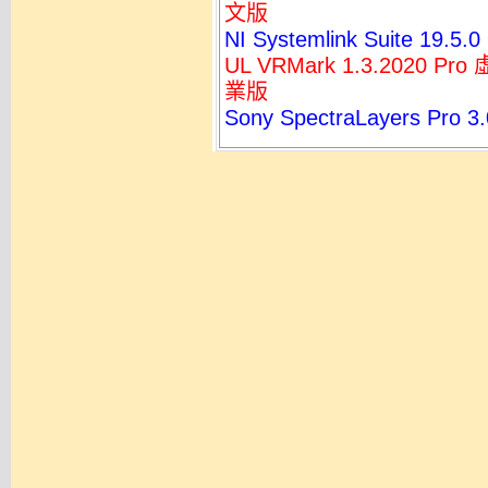
文版
NI Systemlink Suite 
UL VRMark 1.3.202
業版
Sony SpectraLayers 