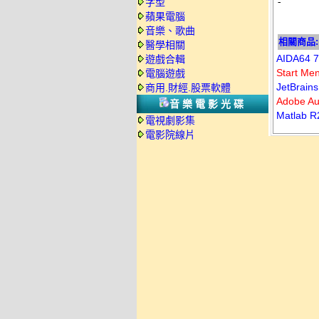
-
字型
蘋果電腦
音樂、歌曲
相關商品:
醫學相關
AIDA6
遊戲合輯
Start 
電腦遊戲
JetBrai
商用.財經.股票軟體
Adobe A
音樂電影光碟
Matlab 
電視劇影集
電影院線片