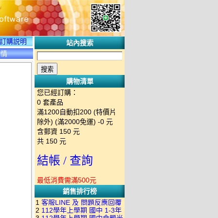
訂購説明
站內搜索
詳情
購物清單
您已經訂購：
0
套產品
滿1200自動扣200 (特價片
除外) (滿2000免運)
-0 元
含郵資
150
元
共
150
元
結帳 / 查詢
最低消費需滿500元
銷售排行榜
1
客服LINE 及 問題反應回覆
2
112學年上學期 國中 1-3年
方式 下單後出現訂單編號就