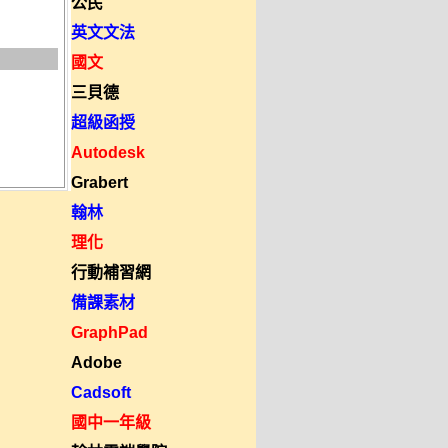
公民
英文文法
國文
三貝德
超級函授
Autodesk
Grabert
翰林
理化
行動補習網
備課素材
GraphPad
Adobe
Cadsoft
國中一年級