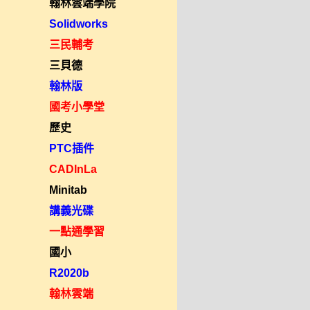
翰林雲端學院
Solidworks
三民輔考
三貝德
翰林版
國考小學堂
歷史
PTC插件
CADInLa
Minitab
講義光碟
一點通學習
國小
R2020b
翰林雲端