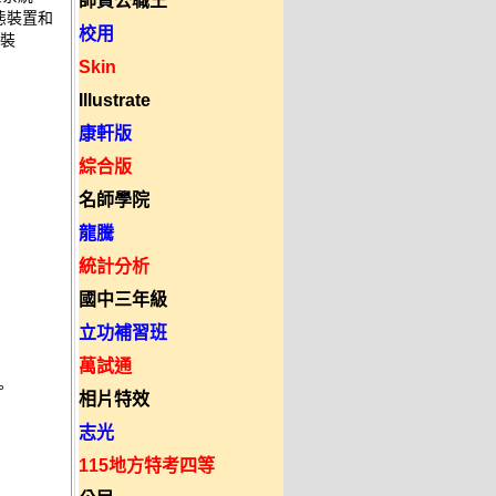
師資公職王
固態裝置和 

校用
 

Skin
Illustrate
康軒版
綜合版
名師學院
龍騰
統計分析
國中三年級
立功補習班
萬試通
 

相片特效
志光
115地方特考四等