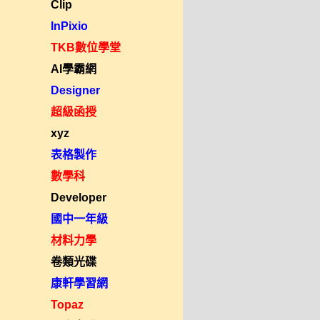
Clip
InPixio
TKB數位學堂
AI學霸網
Designer
超級函授
xyz
表格製作
數學科
Developer
國中一年級
材料力學
卷類光碟
康軒學習網
Topaz