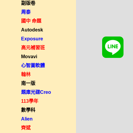
副版卷
周泰
國中 命題
Autodesk
Exposure
高元補習班
Movavi
心智圖軟體
翰林
南一版
題庫光碟Creo
113學年
數學科
Alien
齊斌