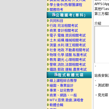
APFS(A
學士後中/西/獸醫課程
其他Fla
關務特考
第三方檔
公職國考(單科)
共同科目
行政.司法相關考試
商業.會計相關考試
電子.電機.資訊相關考試
土木.結構.機械相關考試
測量.水利.環工相關考試
社會.地政.不動產相關考試
物理.化學.插醫.私醫考試
教育.觀光.心理相關考試
警察,消防,法類相關考試
-
鐵路.郵政.運輸.農業考試
程式軟體光碟
站長安裝
-
線上課程綜合教學

‧測試環
繪圖、專業設計
專業、幼兒教學
‧見光碟 
商業、網路、一般
MTV,音樂,歌劇,演唱會
軟體合輯