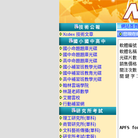
網站首
技術公報
您現在
Xcdex 技術文章
國小國中高中
軟體編號：
國小命題題庫光碟
軟體名稱：
國中命題題庫光碟
光碟片數
高中命題題庫光碟
銷售價格：
國小補習班教學光碟
關注次數
國中補習班教育光碟
關 鍵 字
高中補習班教學光碟
翰林雲端學院
林晟老師數學
艾爾雲校
行動補習網
研究所考試
理工研究所(單科)
商管研究所(單科)
APFS 
文科藝術傳播(單科)
研究所考試(套裝)