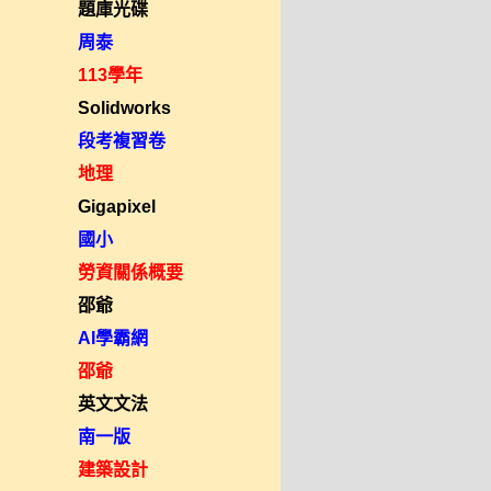
題庫光碟
周泰
113學年
Solidworks
段考複習卷
地理
Gigapixel
國小
勞資關係概要
邵爺
AI學霸網
邵爺
英文文法
南一版
建築設計