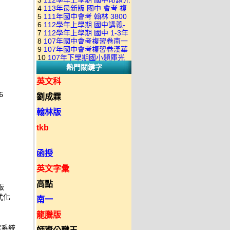
3
112學年上學期 國中命題光
級 校用卷 (含南一.康軒.翰林.
是訂購成功 不會有回覆信
4
113年最新版 國中 會考 複
碟 康軒版 1-3年級(含108課
全科目.全部卷.含解答)完整版
5
111年國中會考 翰林 3800
習卷講義 共18卷(含南一百分
綱)(全年級、全領域) 題庫光
(2DVD)
6
112學年上學期 國中講義-
應用題彙編 + 南一 3688 應用
百EZ+南一超會考+康軒麻辣
碟(不包含：藝文+綜合+健體)
7
112學年上學期 國中 1-3年
題型較難(康軒新挑戰麻辣講
題彙編+南一歷屆試題+康軒
+康軒會考勝經+康軒易點通
8
107年國中會考複習卷南一
級 習作解答+課本解答(含康
義+翰林超級翰將講義+南一學
3800+ 應用題彙編 1-3年級 卷
+康軒圖解E點通+漢華大聯盟
9
107年國中會考複習卷漢華
版 ( 點線面 )全科目.九科含解
軒.南一.翰林全版本.全科目)
習標竿講義) 1-3年級 合輯版
類光碟
10
107年下學期國小題庫光
+翰林大滿貫+翰林橘子+翰林
版 ( 達陣 ) 全科目.八科含解
答.合輯正式版
合輯版 DVD版
DVD版
熱門關鍵字
碟-南一版（1～6年級）全科
Lite輕+翰林主題探索+奇鼎
答.合輯正式版
目合輯版 (三片裝)
KO+奇鼎進會考+金安新思維
英文科
+金安雙向溝通+金安會考
 

劉成霖
735+建弘細說.活用+漢華達
陣)全科目合輯版(3片裝)
翰林版
tkb
函授
英文字彙
高點
 

化 

南一
龍騰版
系統 
