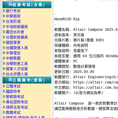
就業考試(合集)
銀行考試
-
中華郵政
台灣菸酒
-
中油新進僱員

軟體名稱: Altair Compose 2025.0 
農田水利會
語系版本: 英文版 

台電新進僱員
光碟片數: 單片裝(單面 DVD) 

國營事業
保護種類: 內有說明 

台鐵營運人員
安裝說明: 
見最底下
中華電信
系統支援: 適用 64 位元版的 Windows
中鋼集團
硬體需求: PC 

台糖新進工員
軟體類型: 數值計算環境 

國軍人才招募
更新日期: 2025.03.05 

台水評價人員
軟體發行: Altair Engineering(O.D
公職國考(套裝)
官方網站: 
https://altair.com/co
公職考試
中文網站: 
https://altair.com.tw
鐵路特考
警察類考試
-
專技證照考試

Altair Compose  是一款針
律師法官考試
讓您能夠輕鬆地分析數據、開發算法或創
教職考試
調查局.國安局.外交人員