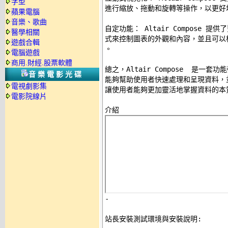
字型
進行縮放、拖動和旋轉等操作，以更好地
蘋果電腦
音樂、歌曲
自定功能： Altair Compose 
醫學相關
式來控制圖表的外觀和內容，並且可以
遊戲合輯
。 

電腦遊戲
商用.財經.股票軟體
總之，Altair Compose  是一
音樂電影光碟
能夠幫助使用者快速處理和呈現資料，
電視劇影集
讓使用者能夠更加靈活地掌握資料的本質
電影院線片
-
站長安裝測試環境與安裝說明: