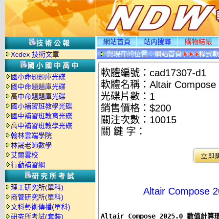
網站首頁
站内搜尋
購物結帳
技術公報
您現在的位置：
網站首頁
程式
Xcdex 技術文章
國小國中高中
軟體編號：cad17307-d1
國小命題題庫光碟
軟體名稱：Altair Compos
國中命題題庫光碟
光碟片數：1
高中命題題庫光碟
國小補習班教學光碟
銷售價格：$200
國中補習班教育光碟
關注次數：
10015
高中補習班教學光碟
關 鍵 字：
翰林雲端學院
林晟老師數學
艾爾雲校
行動補習網
研究所考試
理工研究所(單科)
Altair Compo
商管研究所(單科)
文科藝術傳播(單科)
Altair Compose 2025.0 數值
研究所考試(套裝)