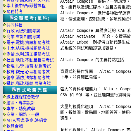
Altair Compose  提供了一個
學士後中/西/獸醫課程
化、編程以及調試腳本，並且支援重複
關務特考
Altair Compose  進行各種數
公職國考(單科)
程、信號處理、控制系統、多項式擬合和
共同科目
Altair Compose 具備廣泛的 
行政.司法相關考試
Altair Activate   配合，
商業.會計相關考試
Altair Embed  則提供自動代
電子.電機.資訊相關考試
式系統的測試和驗證更加容易。 

土木.結構.機械相關考試
測量.水利.環工相關考試
Altair Compose 的主要特點包括： 

社會.地政.不動產相關考試
物理.化學.插醫.私醫考試
直覺式的操作界面： Altair Comp
教育.觀光.心理相關考試
上手，並且簡單易懂。 

警察,消防,法類相關考試
鐵路.郵政.運輸.農業考試
強大的資料處理能力： Altair Comp
程式軟體光碟
CSV 和 SQL 等，並且能夠進行資料
線上課程綜合教學
繪圖、專業設計
大量的視覺化選項： Altair Comp
專業、幼兒教學
圖、折線圖、散點圖、地圖等等。使用
商業、網路、一般
類型。 

MTV,音樂,歌劇,演唱會
軟體合輯
互動式視覺化： Altair Compos