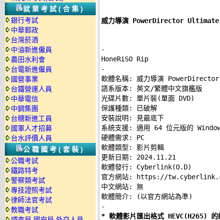
就業考試(合集)
銀行考試
威力導演 PowerDirector Ultim
中華郵政
台灣菸酒
-
中油新進僱員
農田水利會
-
台電新進僱員

軟體名稱: 威力導演 PowerDirector U
國營事業
語系版本: 英文/繁體中文旗艦版 

台鐵營運人員
光碟片數: 單片裝(單面 DVD) 

中華電信
保護種類: 已破解 

中鋼集團
安裝說明: 
見最底下
台糖新進工員
系統支援: 適用 64 位元版的 Windows
國軍人才招募
硬體需求: PC 

台水評價人員
軟體類型: 影片剪輯 

公職國考(套裝)
更新日期: 2024.11.21 

公職考試
軟體發行: Cyberlink(O.D) 

鐵路特考
官方網站: https://tw.cyberlink.co
警察類考試
中文網站: 無 

專技證照考試
律師法官考試
-
教職考試
* 軟體影片匯出格式 HEVC(H265
調查局.國安局.外交人員