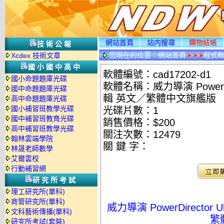
網站首頁
站内搜尋
購物結帳
技術公報
您現在的位置：
網站首頁
程式
Xcdex 技術文章
國小國中高中
軟體編號：cad17202-d1
國小命題題庫光碟
軟體名稱：威力導演 PowerDirec
國中命題題庫光碟
輯 英文／繁體中文旗艦版
高中命題題庫光碟
國小補習班教學光碟
光碟片數：1
國中補習班教育光碟
銷售價格：$200
高中補習班教學光碟
關注次數：
12479
翰林雲端學院
關 鍵 字：
林晟老師數學
艾爾雲校
行動補習網
研究所考試
理工研究所(單科)
商管研究所(單科)
威力導演 PowerDirector U
文科藝術傳播(單科)
繁
研究所考試(套裝)