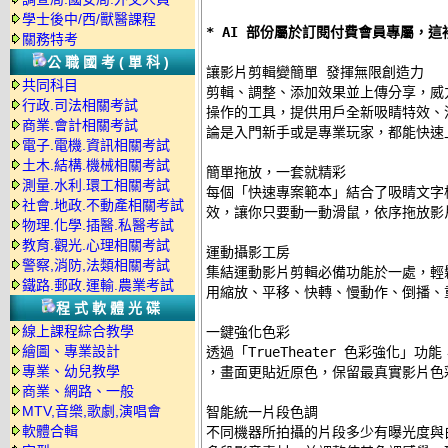
學士後中/西/獸醫課程
* AI 部份屬於訂閱付費會員專屬，這
關務特考
公職國考(單科)
讓影片剪輯變簡單 發揮無限創造力 

共同科目
剪輯、調整、添加效果並上傳分享，威
行政.司法相關考試
操作的工具，提供用戶全新吸睛特效、
商業.會計相關考試
論是入門新手或是專業玩家，都能快速上
電子.電機.資訊相關考試
土木.結構.機械相關考試
簡單拖放，一套就精彩 

測量.水利.環工相關考試
每個「快速專案範本」結合了吸睛文字
社會.地政.不動產相關考試
效，讓你只要動一動滑鼠，依序拖放影片
物理.化學.插醫.私醫考試
教育.觀光.心理相關考試
運動攝影工房 

警察,消防,法類相關考試
集結運動影片剪輯必備功能於一處，輕
鐵路.郵政.運輸.農業考試
用縮放、平移、快轉、慢動作、倒播、
程式軟體光碟
線上課程綜合教學
一鍵強化色彩 

繪圖、專業設計
透過「TrueTheater 色彩強化」
專業、幼兒教學
，畫面更貼近原色，保留最真實影片色彩
商業、網路、一般
MTV,音樂,歌劇,演唱會
智能統一片段色調 

軟體合輯
不同機器所拍攝的片段多少有曝光度與