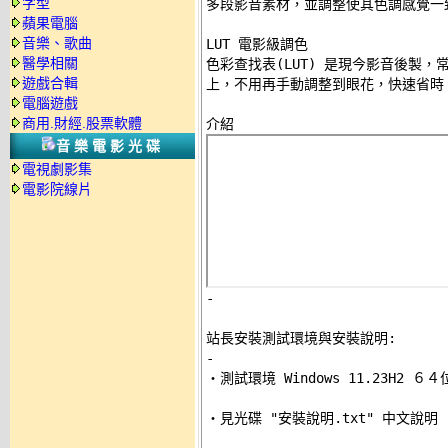
字型
多段影音素材，並調整使其色調感覺一致
蘋果電腦
音樂、歌曲
LUT 電影級調色 

醫學相關
色彩查找表(LUT) 是現今影音後製，
遊戲合輯
上，不用再手動調整到眼花，快速省時。
電腦遊戲
商用.財經.股票軟體
音樂電影光碟
電視劇影集
電影院線片
-
站長安裝測試環境與安裝說明:
-

‧測試環境 Windows 11.23H2 
‧見光碟 "安裝說明.txt" 中文說明 
