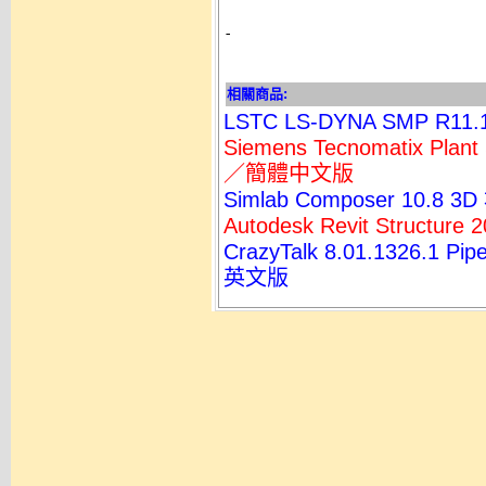
-
相關商品:
LSTC LS-DYNA SMP R
Siemens Tecnomatix Pla
／簡體中文版
Simlab Composer 1
Autodesk Revit Struct
CrazyTalk 8.01.1326
英文版