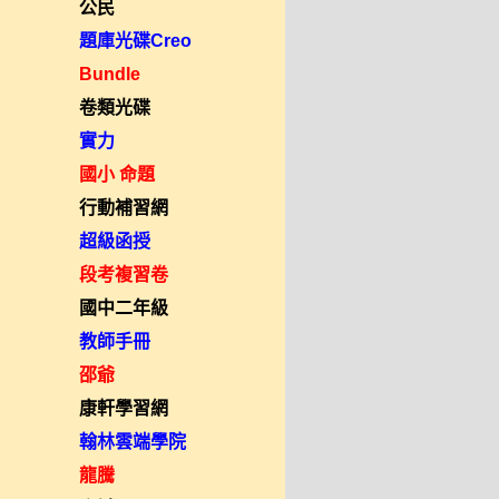
公民
題庫光碟Creo
Bundle
卷類光碟
實力
國小 命題
行動補習網
超級函授
段考複習卷
國中二年級
教師手冊
邵爺
康軒學習網
翰林雲端學院
龍騰