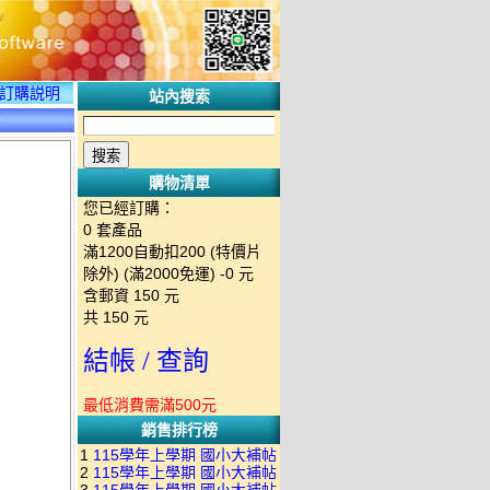
訂購説明
站內搜索
情
購物清單
您已經訂購：
0
套產品
滿1200自動扣200 (特價片
除外) (滿2000免運)
-0 元
含郵資
150
元
共
150
元
結帳 / 查詢
最低消費需滿500元
銷售排行榜
1
115學年上學期 國小大補帖
2
115學年上學期 國小大補帖
南一版 國語+數學+社會+生活