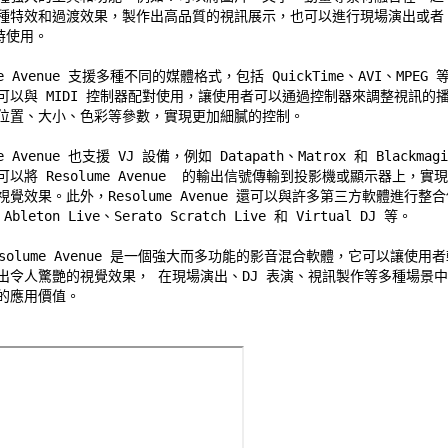
種特效和過渡效果，製作出高品質的視訊展示，也可以進行現場演出或者 
時使用。 

me Avenue 支援多種不同的媒體格式，包括 QuickTime、AVI、MPEG 等
可以與 MIDI 控制器配對使用，讓使用者可以通過控制器來調整視訊的播 
位置、大小、色彩等參數，實現更加細膩的控制。 

me Avenue 也支援 VJ 設備，例如 Datapath、Matrox 和 Blackmagi
以將 Resolume Avenue  的輸出信號傳輸到投影機或顯示器上，實現更
覺效果。此外，Resolume Avenue 還可以與許多第三方軟體進行整合使
bleton Live、Serato Scratch Live 和 Virtual DJ 等。 

solume Avenue 是一個強大而多功能的影音混合軟體，它可以讓使用者輕
出令人驚艷的視覺效果， 在現場演出、DJ 表演、視訊製作等多種場景中 
的應用價值。 
