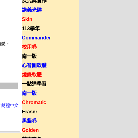
探究與實作
講義光碟
Skin
113學年
Commander
體。 

校用卷
南一版
心智圖軟體
燒錄軟體
一點通學習
南一版
Chromatic
英文／簡體中文
Eraser
黑貓卷
Golden