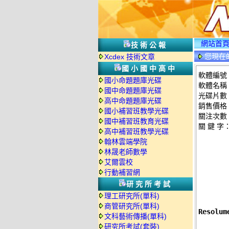
網站首
技術公報
您現在
Xcdex 技術文章
國小國中高中
軟體編號：c
國小命題題庫光碟
軟體名稱：R
國中命題題庫光碟
光碟片數
高中命題題庫光碟
銷售價格：
國小補習班教學光碟
關注次數
國中補習班教育光碟
關 鍵 字
高中補習班教學光碟
翰林雲端學院
林晟老師數學
艾爾雲校
行動補習網
研究所考試
理工研究所(單科)
商管研究所(單科)
Resolu
文科藝術傳播(單科)
研究所考試(套裝)