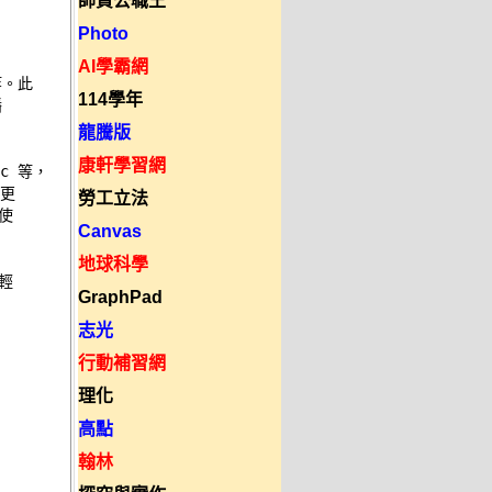
師資公職王


Photo
AI學霸網
。此 

114學年


龍騰版
康軒學習網
c 等， 

 

勞工立法
 

Canvas
地球科學
 

GraphPad


志光
行動補習網
理化
高點
翰林