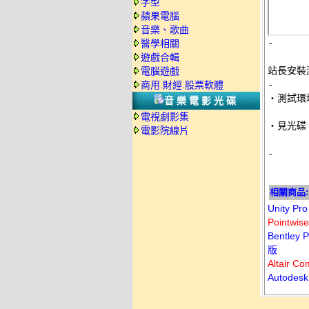
字型
蘋果電腦
音樂、歌曲
-
醫學相關
遊戲合輯
站長安裝
電腦遊戲
-
商用.財經.股票軟體

‧測試環
音樂電影光碟
電視劇影集
‧見光碟 
電影院線片
-
相關商品:
Unity P
Pointw
Bentle
版
Altair
Autode