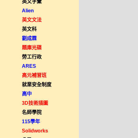
英文字彙
Alien
英文文法
英文科
劉成霖
題庫光碟
勞工行政
ARES
高元補習班
就業安全制度
高中
3D技術插圖
名師學院
115學年
Solidworks