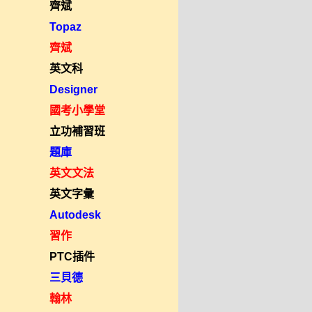
齊斌
Topaz
齊斌
英文科
Designer
國考小學堂
立功補習班
題庫
英文文法
英文字彙
Autodesk
習作
PTC插件
三貝德
翰林