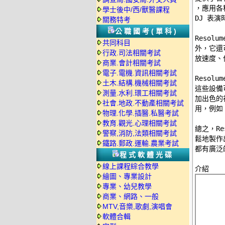
，應用各
學士後中/西/獸醫課程
DJ 表演
關務特考
公職國考(單科)
Resolu
共同科目
外，它還
行政.司法相關考試
放速度、
商業.會計相關考試
電子.電機.資訊相關考試
Resolu
土木.結構.機械相關考試
這些設備可
測量.水利.環工相關考試
加出色的視
社會.地政.不動產相關考試
用，例如 A
物理.化學.插醫.私醫考試
教育.觀光.心理相關考試
總之，Re
警察,消防,法類相關考試
鬆地製作
鐵路.郵政.運輸.農業考試
都有廣泛
程式軟體光碟
線上課程綜合教學
繪圖、專業設計
專業、幼兒教學
商業、網路、一般
MTV,音樂,歌劇,演唱會
軟體合輯