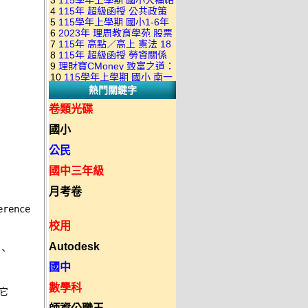
3
115學年上學期 國小大補帖
康軒版 國語+數學+社會+生活
+自然 1-6年級 教學光碟DVD
4
115年 超級函授 公共政策
翰林版 國語+數學+社會+生活
+自然 1-6年級 教學光碟DVD
版(3DVD)
5
115學年上學期 國小1-6年
22堂課+總複習 張楚老師 含
+自然 1-6年級 教學光碟DVD
版(3DVD)
6
2023年 理周教育學苑 股票
級 習作解答(含康軒.南一.翰林
PDF講義 函授DVD(9DVD)
版(3DVD)
7
115年 高點／高上 憲法 18
當沖煉金術 主講：朱家泓 國
全版本.全科目)合輯版 DVD版
8
115年 超級函授 勞資關係
堂課 宗台大老師 含PDF講義
語發音 DVD版
9
理財寶CMoney 致富之道：
概要 11堂課+總複習 陸川老
函授DVD(8DVD)【適用於律
10
115學年上學期 國小 南一
上班族飆股攻略班 主講：朱
師 含PDF講義 函授
師司法考試】
熱門關鍵字
版 教師手冊(全年級、全領域)
家泓+林穎 國語發音 DVD版
DVD(5DVD)
教學光碟DVD版
卷類光碟
國小
公民
國中三年級
月考卷
erence
校用
Autodesk
 

國中
數學科
 


