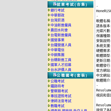
就業考試(合集)
-
銀行考試
中華郵政
-
台灣菸酒

軟體名稱: 
中油新進僱員
語系版本:
農田水利會
光碟片數:
台電新進僱員
保護種類:
國營事業
安裝說明:
台鐵營運人員
系統支援: 
中華電信
硬體需求: 
中鋼集團
軟體類型:
台糖新進工員
更新日期: 
國軍人才招募
軟體發行: 
台水評價人員
官方網站:
公職國考(套裝)
中文網站:
公職考試
-
鐵路特考

Reso
警察類考試
視訊和音
專技證照考試
律師法官考試
Resol
教職考試
提供了各
調查局.國安局.外交人員