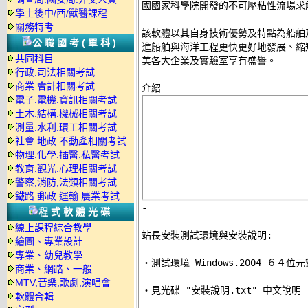
國國家科學院開發的不可壓粘性流場求解器 
學士後中/西/獸醫課程
關務特考
該軟體以其自身技術優勢及特點為船舶
公職國考(單科)
進船舶與海洋工程更快更好地發展、縮
共同科目
美各大企業及實驗室享有盛譽。 

行政.司法相關考試
商業.會計相關考試
電子.電機.資訊相關考試
土木.結構.機械相關考試
測量.水利.環工相關考試
社會.地政.不動產相關考試
物理.化學.插醫.私醫考試
教育.觀光.心理相關考試
警察,消防,法類相關考試
鐵路.郵政.運輸.農業考試
-
程式軟體光碟
線上課程綜合教學
站長安裝測試環境與安裝說明:
繪圖、專業設計
-
專業、幼兒教學

‧測試環境 Windows.2004 ６４位
商業、網路、一般
MTV,音樂,歌劇,演唱會
‧見光碟 "安裝說明.txt" 中文說明 

軟體合輯