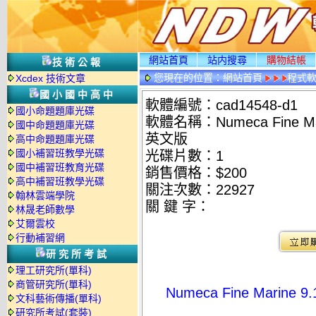
網站首頁
站内搜尋
購物結帳
技術公報
您現在的位置：
網站首頁
程式
Xcdex 技術文章
國小國中高中
軟體編號：cad14548-d1
國小命題題庫光碟
軟體名稱：Numeca Fine 
國中命題題庫光碟
英文版
高中命題題庫光碟
國小補習班教學光碟
光碟片數：1
國中補習班教育光碟
銷售價格：$200
高中補習班教學光碟
關注次數：
22927
翰林雲端學院
關 鍵 字：
林晟老師數學
艾爾雲校
行動補習網
研究所考試
理工研究所(單科)
商管研究所(單科)
Numeca Fine Mar
文科藝術傳播(單科)
研究所考試(套裝)