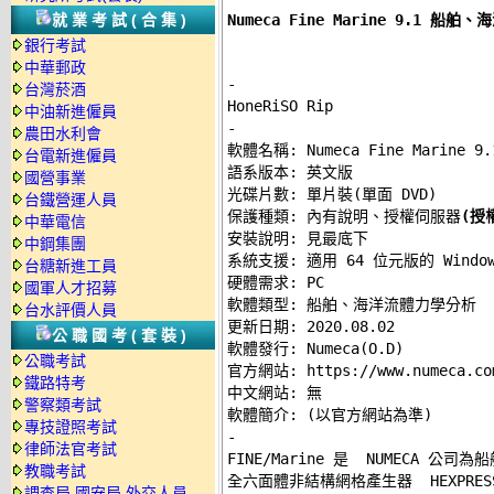
Numeca Fine Marine 9.1 
就業考試(合集)
銀行考試
中華郵政
-
台灣菸酒
中油新進僱員
-
農田水利會

軟體名稱: Numeca Fine Marine 9.1
台電新進僱員
語系版本: 英文版 

國營事業
光碟片數: 單片裝(單面 DVD) 

台鐵營運人員
保護種類: 內有說明、授權伺服器
(授
中華電信
安裝說明: 
見最底下
中鋼集團
系統支援: 適用 64 位元版的 Windows 
台糖新進工員
硬體需求: PC 

國軍人才招募
軟體類型: 船舶、海洋流體力學分析 

台水評價人員
更新日期: 2020.08.02 

公職國考(套裝)
軟體發行: Numeca(O.D) 

公職考試
官方網站: 
https://www.numeca.co
鐵路特考
中文網站: 無 

警察類考試
專技證照考試
-
律師法官考試

FINE/Marine 是  NUMECA 
教職考試
全六面體非結構網格產生器  HEXPRES
調查局.國安局.外交人員