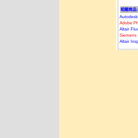
相關商品:
Autode
Adobe 
Altair 
Siemen
Altair