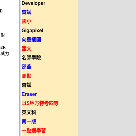
Developer
 

齊斌


國小
Gigapixel
形 

向量插圖


R 

國文
威力 

名師學院
邵爺
高點
齊斌
Eraser


115地方特考四等
英文科


南一版
一點通學習