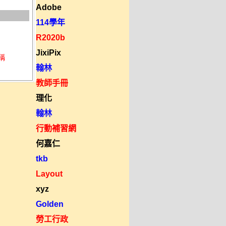
Adobe
114學年
R2020b
JixiPix
名稱
翰林
教師手冊
理化
翰林
行動補習網
何嘉仁
tkb
Layout
xyz
Golden
勞工行政