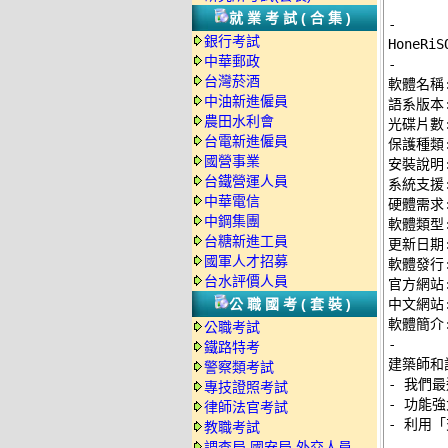
就業考試(合集)
-
銀行考試
中華郵政
-
台灣菸酒

軟體名稱: 
中油新進僱員
語系版本:
農田水利會
光碟片數:
台電新進僱員
保護種類:
國營事業
安裝說明:
台鐵營運人員
系統支援: 
中華電信
硬體需求: 
中鋼集團
軟體類型:
台糖新進工員
更新日期: 
國軍人才招募
軟體發行: 
台水評價人員
官方網站:
公職國考(套裝)
中文網站:
公職考試
-
鐵路特考

建築師和
警察類考試
- 我們
專技證照考試
- 功能強
律師法官考試
- 利用
教職考試
調查局.國安局.外交人員