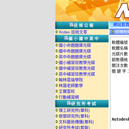
網站首
技術公報
您現在
Xcdex 技術文章
國小國中高中
軟體編號：c
國小命題題庫光碟
軟體名稱：
國中命題題庫光碟
光碟片數
高中命題題庫光碟
銷售價格：
國小補習班教學光碟
關注次數
國中補習班教育光碟
關 鍵 字
高中補習班教學光碟
翰林雲端學院
林晟老師數學
艾爾雲校
行動補習網
研究所考試
理工研究所(單科)
商管研究所(單科)
Autod
文科藝術傳播(單科)
研究所考試(套裝)