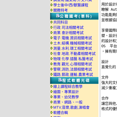
用於設計和
學士後中/西/獸醫課程
瞭解 Au
關務特考
功能能夠
公職國考(單科)
並根據協
共同科目
行政.司法相關考試
享譽國際的
商業.會計相關考試
塑、設計
電子.電機.資訊相關考試
的設計和文
土木.結構.機械相關考試
OS  平台
測量.水利.環工相關考試
，擁有簡
社會.地政.不動產相關考試
物理.化學.插醫.私醫考試
設計 

教育.觀光.心理相關考試
直覺化的 
警察,消防,法類相關考試
鐵路.郵政.運輸.農業考試
文件 

程式軟體光碟
強大的文
線上課程綜合教學
減少重複
繪圖、專業設計
專業、幼兒教學
合作 

商業、網路、一般
讓您與他
MTV,音樂,歌劇,演唱會
格式的優
軟體合輯