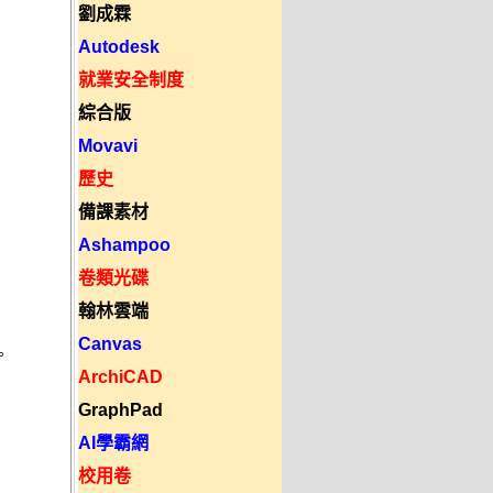
劉成霖
Autodesk
就業安全制度
綜合版
Movavi
歷史
備課素材
Ashampoo
卷類光碟
翰林雲端
Canvas
 

ArchiCAD
GraphPad
AI學霸網
校用卷