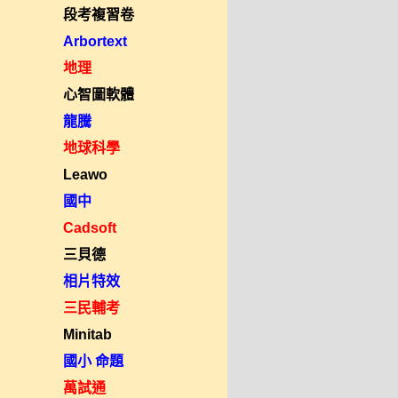
段考複習卷
Arbortext
地理
心智圖軟體
龍騰
地球科學
Leawo
國中
Cadsoft
三貝德
相片特效
三民輔考
Minitab
國小 命題
萬試通