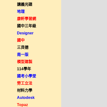
講義光碟
地理
康軒學習網
國中三年級
Designer
國中
三貝德
南一版
模型建製
114學年
國考小學堂
勞工立法
材料力學
Autodesk
Topaz