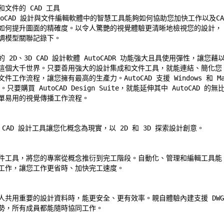
文件的 CAD 工具 

toCAD 設計與文件編輯軟體中的智慧工具能夠如何協助您加快工作以及CAD
如何提升圖面的精確度。以令人驚艷的視覺體驗更清晰地檢視您的設計， 
調模型關聯記錄下。 

 2D、3D CAD 設計軟體 AutoCADR 功能強大且具使用彈性，讓您藉以
這個大千世界。只要善用強大的設計集成和文件工具，就能連結、簡化您 
件工作流程，讓您擁有最高的生產力。AutoCAD 支援 Windows 和 Mac
。只要購買 AutoCAD Design Suite，就能延伸其中 AutoCAD 的無比
單易用的視覺傳播工作流程。 

CAD 設計工具讓您化概念為現實，以 2D 和 3D 探索設計創意。 

件工具，將您的專案從概念推衍到完工階段。自動化、管理和編輯工具能 
工作，讓您工作更省時、加快完工速度。 

人共用重要的設計資料時，能更安全、更有效率。親自體驗內建支援 DWG 
勢，所有成員都能隨時協同工作。 
