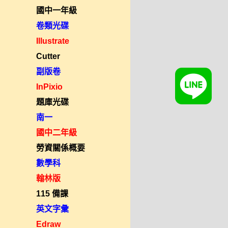
國中一年級
卷類光碟
Illustrate
Cutter
副版卷
InPixio
題庫光碟
南一
國中二年級
勞資關係概要
數學科
翰林版
115 備課
英文字彙
Edraw