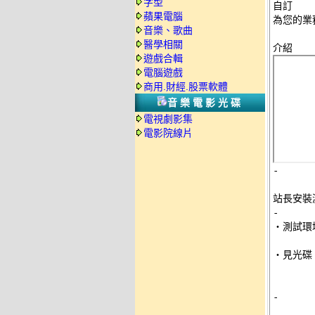
字型
自訂 

蘋果電腦
為您的業務
音樂、歌曲
醫學相關
遊戲合輯
電腦遊戲
商用.財經.股票軟體
音樂電影光碟
電視劇影集
電影院線片
-
站長安裝
-

‧測試環
‧見光碟 
-