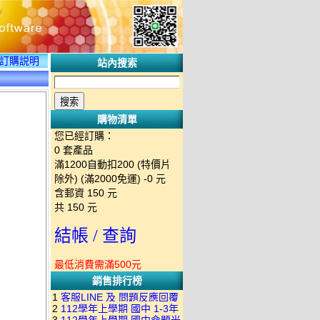
訂購説明
站內搜索
情
購物清單
您已經訂購：
0
套產品
滿1200自動扣200 (特價片
除外) (滿2000免運)
-0 元
含郵資
150
元
共
150
元
結帳 / 查詢
最低消費需滿500元
銷售排行榜
1
客服LINE 及 問題反應回覆
2
112學年上學期 國中 1-3年
方式 下單後出現訂單編號就