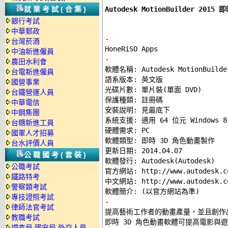
Autodesk MotionBuilder 20
就業考試(合集)
銀行考試
中華郵政
-
台灣菸酒
中油新進僱員
-
農田水利會

軟體名稱: Autodesk MotionBuilder
台電新進僱員
語系版本: 英文版 

國營事業
光碟片數: 單片裝(單面 DVD) 

台鐵營運人員
保護種類: 註冊碼 

中華電信
安裝說明: 
見最底下
中鋼集團
系統支援: 適用 64 位元 Windows 8.
台糖新進工員
硬體需求: PC 

國軍人才招募
軟體類型: 即時 3D 角色動畫製作 

台水評價人員
更新日期: 2014.04.07 

公職國考(套裝)
軟體發行: Autodesk(Autodesk) 

公職考試
官方網站: http://www.autodesk.co
鐵路特考
中文網站: http://www.autodesk.com
警察類考試
專技證照考試
-
律師法官考試

提高藝術工作者的動畫產量，並且創作品質更高
教職考試
即時 3D 角色動畫軟體可提高電影與
調查局.國安局.外交人員