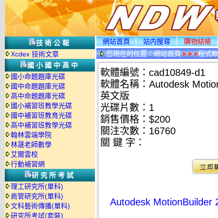
網站首頁
站内搜尋
購物結帳
技術公報
您現在的位置：
網站首頁
程式
Xcdex 技術文章
國小國中高中
軟體編號：cad10849-d1
國小命題題庫光碟
軟體名稱：Autodesk Motio
國中命題題庫光碟
英文版
高中命題題庫光碟
國小補習班教學光碟
光碟片數：1
國中補習班教育光碟
銷售價格：$200
高中補習班教學光碟
關注次數：
16760
翰林雲端學院
關 鍵 字：
林晟老師數學
艾爾雲校
行動補習網
研究所考試
理工研究所(單科)
商管研究所(單科)
Autodesk MotionBui
文科藝術傳播(單科)
研究所考試(套裝)