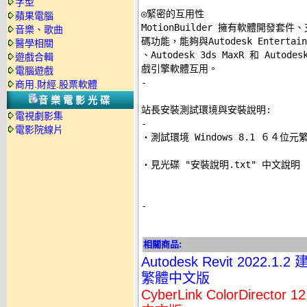
字型
◎緊密的互用性 

蘋果電腦
MotionBuilder 擁有軟體開發套件、支
音樂、歌曲
碼功能，能夠與Autodesk Entertainme
醫學相關
、Autodesk 3ds MaxR 和 Autodes
遊戲合輯
電腦遊戲
-
商用.財經.股票軟體
音樂電影光碟
站長安裝測試環境與安裝說明:
電視劇影集
-
電影院線片

‧測試環境 Windows 8.1 ６４位元
‧見光碟 "安裝說明.txt" 中文說明 

-
相關商品:
Autodesk Revit 202
繁體中文版
CyberLink ColorDirec