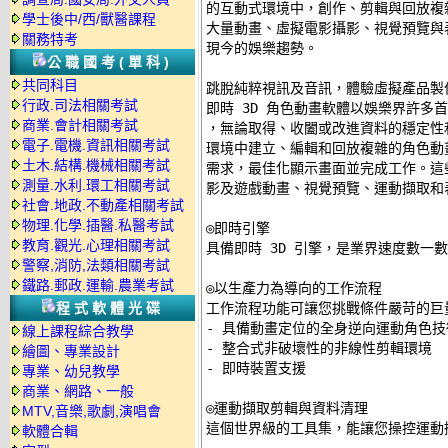
的互動式環境中，創作、剪輯與回放複雜的角
學士後中/西/獸醫課程
大量動畫、虛擬電影攝影、視覺預覽與
關務特考
現今的娛樂趨勢。 

公職國考(單科)
共同科目
跳脫純粹視訊及音訊，體驗虛擬產品製作的全
行政.司法相關考試
即時 3D 角色動畫軟體以娛樂界許多
商業.會計相關考試
，無論取得、收闔或改進資料的穩定性
電子.電機.資訊相關考試
環境中建立、編輯和回放複雜的角色動
土木.結構.機械相關考試
需求，最佳化顯示畫面並完成工作。這些功能讓
測量.水利.環工相關考試
影及遊戲動畫、視覺預覽、運動擷取和表
社會.地政.不動產相關考試
物理.化學.插醫.私醫考試
◎即時引擎 

教育.觀光.心理相關考試
具備即時 3D 引擎，是業界速度數一數
警察,消防,法類相關考試
鐵路.郵政.運輸.農業考試
◎以生產力為導向的工作流程 

程式軟體光碟
工作流程功能可讓您挑戰條件嚴苛的巨量
- 具備動畫定位的全身逆向運動角色技術
線上課程綜合教學
- 整合式非破壞性的非線性剪輯環境 

繪圖、專業設計
- 即時裝置支援 

專業、幼兒教學
商業、網路、一般
◎運動擷取剪輯與資料清理 

MTV,音樂,歌劇,演唱會
這個世界級的工具集，能讓您操控運動擷
軟體合輯