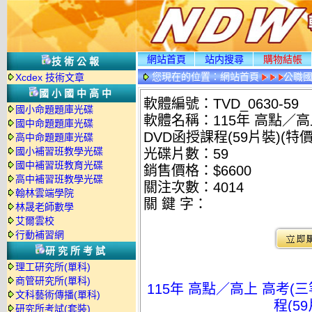
網站首頁
站内搜尋
購物結帳
技術公報
您現在的位置：
網站首頁
公職國
Xcdex 技術文章
國小國中高中
軟體編號：TVD_0630-59
國小命題題庫光碟
軟體名稱：115年 高點／高
國中命題題庫光碟
DVD函授課程(59片裝)(特價6
高中命題題庫光碟
國小補習班教學光碟
光碟片數：59
國中補習班教育光碟
銷售價格：$6600
高中補習班教學光碟
關注次數：
4014
翰林雲端學院
關 鍵 字：
林晟老師數學
艾爾雲校
行動補習網
研究所考試
理工研究所(單科)
商管研究所(單科)
115年 高點／高上 高考(三
文科藝術傳播(單科)
程(59
研究所考試(套裝)