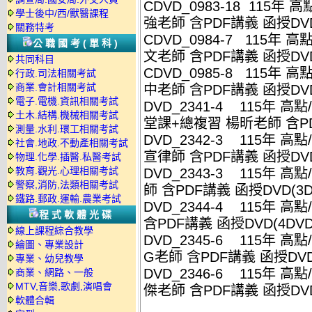
CDVD_0983-18 115年
學士後中/西/獸醫課程
強老師 含PDF講義 函授DVD
關務特考
CDVD_0984-7 115年
公職國考(單科)
文老師 含PDF講義 函授DVD
共同科目
CDVD_0985-8 115年
行政.司法相關考試
商業.會計相關考試
中老師 含PDF講義 函授DVD
電子.電機.資訊相關考試
DVD_2341-4 115年 高
土木.結構.機械相關考試
堂課+總複習 楊昕老師 含PD
測量.水利.環工相關考試
DVD_2342-3 115年 
社會.地政.不動產相關考試
宣律師 含PDF講義 函授DVD
物理.化學.插醫.私醫考試
教育.觀光.心理相關考試
DVD_2343-3 115年 
警察,消防,法類相關考試
師 含PDF講義 函授DVD(3D
鐵路.郵政.運輸.農業考試
DVD_2344-4 115年 
程式軟體光碟
含PDF講義 函授DVD(4DVD
線上課程綜合教學
DVD_2345-6 115年 高
繪圖、專業設計
G老師 含PDF講義 函授DVD
專業、幼兒教學
DVD_2346-6 115年 
商業、網路、一般
MTV,音樂,歌劇,演唱會
傑老師 含PDF講義 函授DVD
軟體合輯