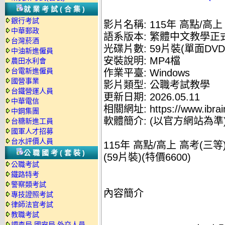
就業考試(合集)
銀行考試
影片名稱: 115年 高點/高上
中華郵政
語系版本: 繁體中文教學正
台灣菸酒
光碟片數: 59片裝(單面DVD
中油新進僱員
安裝說明: MP4檔
農田水利會
台電新進僱員
作業平臺: Windows
國營事業
影片類型: 公職考試教學
台鐵營運人員
更新日期: 2026.05.11
中華電信
相關網址: https://www.ibrai
中鋼集團
軟體簡介: (以官方網站為準
台糖新進工員
國軍人才招募
台水評價人員
115年 高點/高上 高考(三
公職國考(套裝)
(59片裝)(特價6600)
公職考試
鐵路特考
警察類考試
內容簡介
專技證照考試
律師法官考試
教職考試
調查局.國安局.外交人員