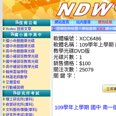
網站首頁
站内搜尋
購物結帳
技術公報
您現在的位置：
網站首頁
國小
Xcdex 技術文章
國小國中高中
軟體編號：XCC6486
國小命題題庫光碟
軟體名稱：109學年上學期 
國中命題題庫光碟
教學光碟DVD版
高中命題題庫光碟
國小補習班教學光碟
光碟片數：1
國中補習班教育光碟
銷售價格：$100
高中補習班教學光碟
關注次數：
25079
翰林雲端學院
關 鍵 字：
林晟老師數學
艾爾雲校
行動補習網
研究所考試
理工研究所(單科)
商管研究所(單科)
109學年上學期 國中 南一
文科藝術傳播(單科)
研究所考試(套裝)