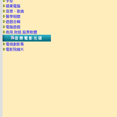
字型
蘋果電腦
音樂、歌曲
醫學相關
遊戲合輯
電腦遊戲
商用.財經.股票軟體
音樂電影光碟
電視劇影集
電影院線片