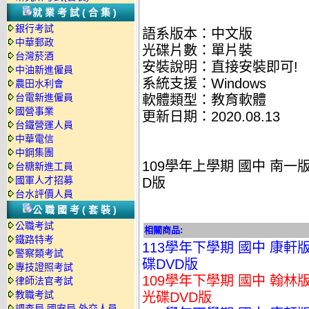
就業考試(合集)
銀行考試
語系版本：中文版
中華郵政
光碟片數：單片裝
台灣菸酒
安裝說明：直接安裝即可!
中油新進僱員
系統支援：Windows
農田水利會
台電新進僱員
軟體類型：教育軟體
國營事業
更新日期：2020.08.13
台鐵營運人員
中華電信
中鋼集團
109學年上學期 國中 南一版
台糖新進工員
國軍人才招募
D版
台水評價人員
公職國考(套裝)
公職考試
相關商品:
鐵路特考
113學年下學期 國中 康軒
警察類考試
碟DVD版
專技證照考試
109學年下學期 國中 翰林
律師法官考試
教職考試
光碟DVD版
調查局.國安局.外交人員