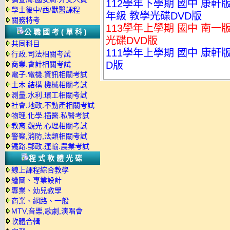
112學年下學期 國中 康軒
學士後中/西/獸醫課程
年級 教學光碟DVD版
關務特考
113學年上學期 國中 南一
公職國考(單科)
光碟DVD版
共同科目
111學年上學期 國中 康軒
行政.司法相關考試
D版
商業.會計相關考試
電子.電機.資訊相關考試
土木.結構.機械相關考試
測量.水利.環工相關考試
社會.地政.不動產相關考試
物理.化學.插醫.私醫考試
教育.觀光.心理相關考試
警察,消防,法類相關考試
鐵路.郵政.運輸.農業考試
程式軟體光碟
線上課程綜合教學
繪圖、專業設計
專業、幼兒教學
商業、網路、一般
MTV,音樂,歌劇,演唱會
軟體合輯