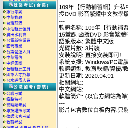
就業考試(合集)
109年【行動補習網】升私中
銀行考試
授DVD 影音繁體中文教學版(
中華郵政
---
台灣菸酒
軟體名稱: 109年【行動補
中油新進僱員
15堂課 函授DVD 影音繁體
農田水利會
台電新進僱員
語系版本: 繁體中文版
國營事業
光碟片數: 3片裝
台鐵營運人員
安裝說明: 直接安裝即可!
中華電信
系統支援: Windows/PC電
中鋼集團
軟體類型: 教育軟體/資優/
台糖新進工員
國軍人才招募
更新日期: 2020.04.01
台水評價人員
相關網址:
公職國考(套裝)
中文網站:
公職考試
軟體簡介: (以官方網站為準
鐵路特考
---
警察類考試
影片包含數位白板內容.只
專技證照考試
律師法官考試
教職考試
調查局.國安局.外交人員