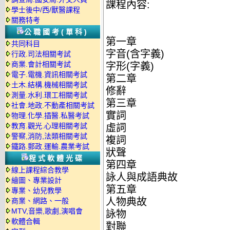
課程內容:
學士後中/西/獸醫課程
關務特考
公職國考(單科)
第一章
共同科目
字音(含字義)
行政.司法相關考試
商業.會計相關考試
字形(字義)
電子.電機.資訊相關考試
第二章
土木.結構.機械相關考試
修辭
測量.水利.環工相關考試
第三章
社會.地政.不動產相關考試
實詞
物理.化學.插醫.私醫考試
教育.觀光.心理相關考試
虛詞
警察,消防,法類相關考試
複詞
鐵路.郵政.運輸.農業考試
狀聲
程式軟體光碟
第四章
線上課程綜合教學
詠人與成語典故
繪圖、專業設計
第五章
專業、幼兒教學
人物典故
商業、網路、一般
MTV,音樂,歌劇,演唱會
詠物
軟體合輯
對聯