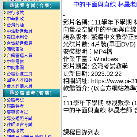
中的平面與直線 林晟老師
就業考試(合集)
銀行考試
-
中華郵政
影片名稱: 111學年下學期 
台灣菸酒
向量及空間中的平面與直線 
中油新進僱員
語系版本: 繁體中文教學正
農田水利會
台電新進僱員
光碟片數: 4片裝(單面DVD)
國營事業
安裝說明：MP4檔
台鐵營運人員
作業平臺：Windows
中華電信
影片類型: 公職考試教學
中鋼集團
更新日期: 2023.02.22
台糖新進工員
國軍人才招募
相關網址: https://www.pi-3
台水評價人員
軟體簡介: (以官方網站為準
公職國考(套裝)
--
公職考試
111學年下學期 林晟數學 
鐵路特考
中的平面與直線 林晟老師 含
警察類考試
專技證照考試
律師法官考試
教職考試
課程目錄列表
調查局.國安局.外交人員