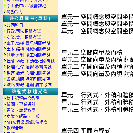
學士後中/西/獸醫課程
關務特考
單元一 空間概念與空間坐
公職國考(單科)
單元一 空間概念與空間坐標
共同科目
單元一 空間概念與空間坐標
行政.司法相關考試
商業.會計相關考試
電子.電機.資訊相關考試
土木.結構.機械相關考試
單元二 空間向量及內積
測量.水利.環工相關考試
單元二 空間向量及內積 討
社會.地政.不動產相關考試
單元二 空間向量及內積 討
物理.化學.插醫.私醫考試
教育.觀光.心理相關考試
單元二 空間向量及內積 討
警察,消防,法類相關考試
鐵路.郵政.運輸.農業考試
程式軟體光碟
單元三 行列式、外積和體
線上課程綜合教學
單元三 行列式、外積和體積
繪圖、專業設計
單元三 行列式、外積和體
專業、幼兒教學
商業、網路、一般
MTV,音樂,歌劇,演唱會
軟體合輯
單元四 平面方程式