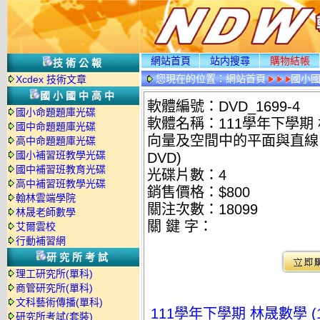
網站首頁
站内搜尋
購物結帳
技術公報
您現在的位置：
網站首頁
國小
Xcdex 技術文章
國小國中高中
軟體編號：DVD_1699-4
國小命題題庫光碟
軟體名稱：111學年下學期 
國中命題題庫光碟
向量及空間中的平面與直線 
高中命題題庫光碟
國小補習班教學光碟
DVD)
國中補習班教育光碟
光碟片數：4
高中補習班教學光碟
銷售價格：$800
翰林雲端學院
關注次數：
18099
林晟老師數學
關 鍵 字：
艾爾雲校
行動補習網
研究所考試
理工研究所(單科)
商管研究所(單科)
文科藝術傳播(單科)
111學年下學期 林晟數學 
研究所考試(套裝)