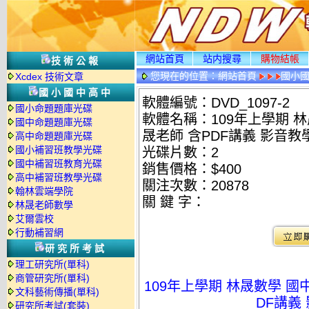
網站首頁
站内搜尋
購物結帳
技術公報
您現在的位置：
網站首頁
國小
Xcdex 技術文章
情
國小國中高中
軟體編號：DVD_1097-2
國小命題題庫光碟
軟體名稱：109年上學期 林晟
國中命題題庫光碟
晟老師 含PDF講義 影音教學
高中命題題庫光碟
國小補習班教學光碟
光碟片數：2
國中補習班教育光碟
銷售價格：$400
高中補習班教學光碟
關注次數：
20878
翰林雲端學院
關 鍵 字：
林晟老師數學
艾爾雲校
行動補習網
研究所考試
理工研究所(單科)
商管研究所(單科)
109年上學期 林晟數學 國中
文科藝術傳播(單科)
DF講義 
研究所考試(套裝)