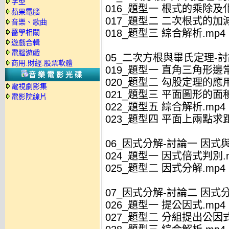
字型
016_題型一 根式的乘除及化
蘋果電腦
017_題型二 二次根式的加
音樂、歌曲
018_題型三 綜合解析.mp4
醫學相關
遊戲合輯
電腦遊戲
05_二次方根與畢氏定理-
商用.財經.股票軟體
019_題型一 直角三角形邊常
音樂電影光碟
020_題型二 勾股定理的應用
電視劇影集
021_題型三 平面圖形的面積
電影院線片
022_題型五 綜合解析.mp4
023_題型四 平面上兩點求距
06_因式分解-討論一 因式
024_題型一 因式倍式判別.
025_題型二 因式分解.mp4
07_因式分解-討論二 因
026_題型一 提公因式.mp4
027_題型二 分組提出公因式