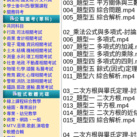
003_題型三 平方關係與三
學士後中/西/獸醫課程
004_題型四 綜合問題.mp4
關務特考
005_題型五 綜合解析.mp4
公職國考(單科)
共同科目
02_乘法公式與多項式-討論
行政.司法相關考試
商業.會計相關考試
006_題型一 多項式.mp4
電子.電機.資訊相關考試
007_題型二 多項式的加減.
土木.結構.機械相關考試
008_題型三 多項式的乘除.
測量.水利.環工相關考試
009_題型四 多項式的四則.
社會.地政.不動產相關考試
010_題型五 餘式(因式)定理
物理.化學.插醫.私醫考試
教育.觀光.心理相關考試
011_題型六 綜合解析.mp4
警察,消防,法類相關考試
鐵路.郵政.運輸.農業考試
03_二次方根與畢氏定理-
程式軟體光碟
012_題型一 二次方根.mp4
線上課程綜合教學
013_題型二 平方根.mp4
繪圖、專業設計
014_題型三 二次方根的近似
專業、幼兒教學
015_題型四 綜合解析.mp4
商業、網路、一般
MTV,音樂,歌劇,演唱會
軟體合輯
04_二次方根與畢氏定理-