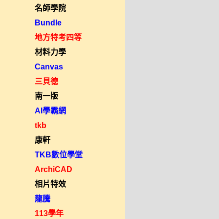
名師學院
Bundle
地方特考四等
材料力學
Canvas
三貝德
南一版
AI學霸網
tkb
康軒
TKB數位學堂
ArchiCAD
相片特效
龍騰
113學年