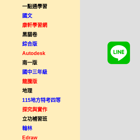
一點通學習
國文
康軒學習網
黑貓卷
綜合版
Autodesk
南一版
國中三年級
龍騰版
地理
115地方特考四等
探究與實作
立功補習班
翰林
Edraw