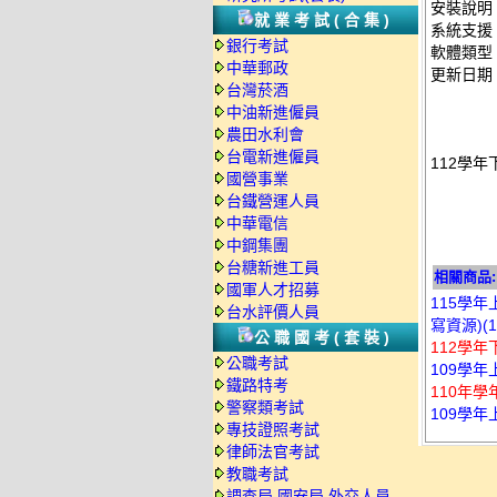
安裝說明
就業考試(合集)
系統支援：
銀行考試
軟體類型
中華郵政
更新日期：2
台灣菸酒
中油新進僱員
農田水利會
台電新進僱員
112學年
國營事業
台鐵營運人員
中華電信
中鋼集團
台糖新進工員
相關商品:
國軍人才招募
115學年
台水評價人員
寫資源)(
公職國考(套裝)
112學年
公職考試
109學年
鐵路特考
110年學
警察類考試
109學年
專技證照考試
律師法官考試
教職考試
調查局.國安局.外交人員