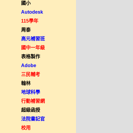
國小
Autodesk
115學年
周泰
高元補習班
國中一年級
表格製作
Adobe
三民輔考
翰林
地球科學
行動補習網
超級函授
法院書記官
校用