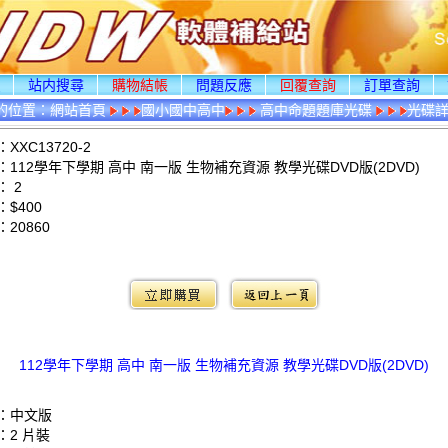
頁
站内搜尋
購物結帳
問題反應
回覆查詢
訂單查詢
的位置：
網站首頁
國小國中高中
高中命題題庫光碟
光碟
XXC13720-2
112學年下學期 高中 南一版 生物補充資源 教學光碟DVD版(2DVD)
 2
$400
：
20860
：
112學年下學期 高中 南一版 生物補充資源 教學光碟DVD版(2DVD)
：中文版
：2 片裝