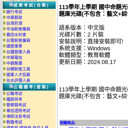
就業考試(合集)
113學年上學期 國中命題光碟
銀行考試
題庫光碟(不包含：藝文+綜
中華郵政
台灣菸酒
語系版本：中文版
中油新進僱員
光碟片數：2 片裝
農田水利會
台電新進僱員
安裝說明：直接安裝即可!
國營事業
系統支援：Windows
台鐵營運人員
軟體類型：教育軟體
中華電信
更新日期：2024.08.17
中鋼集團
台糖新進工員
國軍人才招募
台水評價人員
公職國考(套裝)
113學年上學期 國中命題光碟
公職考試
題庫光碟(不包含：藝文+綜
鐵路特考
警察類考試
專技證照考試
律師法官考試
教職考試
相關商品:
調查局.國安局.外交人員