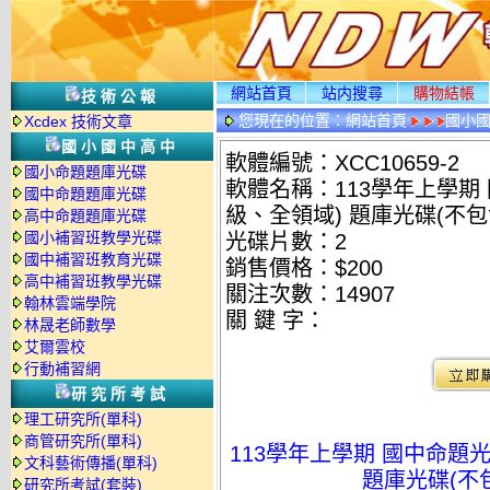
網站首頁
站内搜尋
購物結帳
技術公報
您現在的位置：
網站首頁
國小
Xcdex 技術文章
國小國中高中
軟體編號：XCC10659-2
國小命題題庫光碟
軟體名稱：113學年上學期 
國中命題題庫光碟
級、全領域) 題庫光碟(不包
高中命題題庫光碟
國小補習班教學光碟
光碟片數：2
國中補習班教育光碟
銷售價格：$200
高中補習班教學光碟
關注次數：
14907
翰林雲端學院
關 鍵 字：
林晟老師數學
艾爾雲校
行動補習網
研究所考試
理工研究所(單科)
商管研究所(單科)
113學年上學期 國中命題光
文科藝術傳播(單科)
題庫光碟(不
研究所考試(套裝)