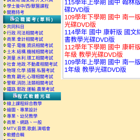
115學年上學期 國中 翰林版
學士後中/西/獸醫課程
碟DVD版
關務特考
109學年下學期 國中 南一
公職國考(單科)
光碟DVD版
共同科目
114學年 國中 康軒版 國
行政.司法相關考試
書教學光碟DVD版
商業.會計相關考試
電子.電機.資訊相關考試
112學年下學期 國中 康軒
土木.結構.機械相關考試
年級 教學光碟DVD版
測量.水利.環工相關考試
109學年上學期 國中 南一
社會.地政.不動產相關考試
1年級 教學光碟DVD版
物理.化學.插醫.私醫考試
教育.觀光.心理相關考試
警察,消防,法類相關考試
鐵路.郵政.運輸.農業考試
程式軟體光碟
線上課程綜合教學
繪圖、專業設計
專業、幼兒教學
商業、網路、一般
MTV,音樂,歌劇,演唱會
軟體合輯