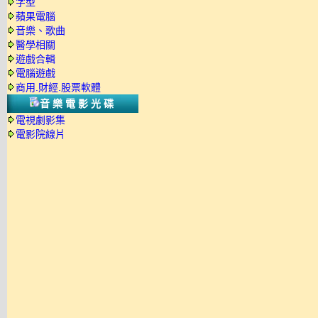
字型
蘋果電腦
音樂、歌曲
醫學相關
遊戲合輯
電腦遊戲
商用.財經.股票軟體
音樂電影光碟
電視劇影集
電影院線片