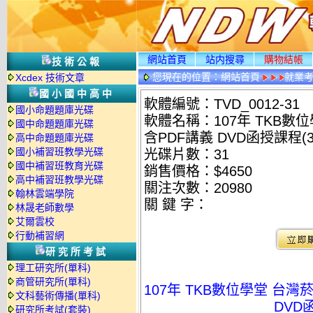
網站首頁
站内搜尋
購物結帳
技術公報
您現在的位置：
網站首頁
就業考
Xcdex 技術文章
國小國中高中
軟體編號：TVD_0012-31
國小命題題庫光碟
軟體名稱：107年 TKB
國中命題題庫光碟
含PDF講義 DVD函授課程(3
高中命題題庫光碟
國小補習班教學光碟
光碟片數：31
國中補習班教育光碟
銷售價格：$4650
高中補習班教學光碟
關注次數：
20980
翰林雲端學院
關 鍵 字：
林晟老師數學
艾爾雲校
行動補習網
研究所考試
理工研究所(單科)
商管研究所(單科)
107年 TKB數位學堂 台
文科藝術傳播(單科)
DVD
研究所考試(套裝)