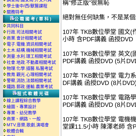
稱"修正版"很無恥
學士後中/西/獸醫課程
關務特考
絕對無任何缺集，不是某個
公職國考(單科)
共同科目
107年 TKB數位學堂 國文(
行政.司法相關考試
商業.會計相關考試
小時 含PDF講義 函授DVD
電子.電機.資訊相關考試
土木.結構.機械相關考試
107年 TKB數位學堂 英文(
測量.水利.環工相關考試
PDF講義 函授DVD (5片DV
社會.地政.不動產相關考試
物理.化學.插醫.私醫考試
教育.觀光.心理相關考試
107年 TKB數位學堂 電力系
警察,消防,法類相關考試
DF講義 函授DVD (8片DVD
鐵路.郵政.運輸.農業考試
程式軟體光碟
107年 TKB數位學堂 電路學
線上課程綜合教學
PDF講義 函授DVD (8片DV
繪圖、專業設計
專業、幼兒教學
107年 TKB數位學堂 電機
商業、網路、一般
MTV,音樂,歌劇,演唱會
堂課11.5小時 陳澤老師 含P
軟體合輯