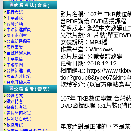
就業考試(合集)
銀行考試
影片名稱: 107年 TKB
中華郵政
含PDF講義 DVD函授課程
台灣菸酒
語系版本: 繁體中文教學正
中油新進僱員
光碟片數: 31片裝(單面DVD
農田水利會
台電新進僱員
安裝說明：MP4檔
國營事業
作業平臺：Windows
台鐵營運人員
影片類型: 公職考試教學
中華電信
更新日期: 2018.12.12
中鋼集團
相關網址: https://www.tkbtv.
台糖新進工員
國軍人才招募
tion?group8&type67&kind4
台水評價人員
軟體簡介: (以官方網站為準
公職國考(套裝)
公職考試
107年 TKB數位學堂 台
鐵路特考
DVD函授課程 (31片裝)(特價
警察類考試
專技證照考試
律師法官考試
教職考試
年度絕對是正確的，不是某
調查局.國安局.外交人員