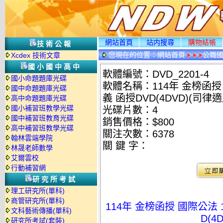
網站首頁
站内搜尋
購物結帳
技術公報
您現在的位置：
網站首頁
公職國
Xcdex 技術文章
情
國小國中高中
軟體編號：DVD_2201-4
國小命題題庫光碟
軟體名稱：114年 金榜函授 
國中命題題庫光碟
義 函授DVD(4DVD)(司律適
高中命題題庫光碟
國小補習班教學光碟
光碟片數：4
國中補習班教育光碟
銷售價格：$800
高中補習班教學光碟
關注次數：
6378
翰林雲端學院
關 鍵 字：
林晟老師數學
艾爾雲校
行動補習網
研究所考試
理工研究所(單科)
商管研究所(單科)
114年 金榜函授 國際公法 
文科藝術傳播(單科)
D(4
研究所考試(套裝)