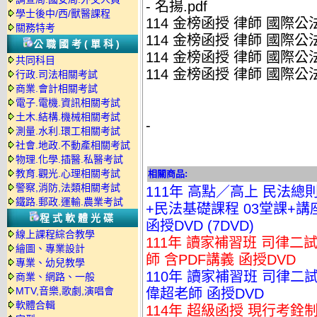
- 名揚.pdf
學士後中/西/獸醫課程
114 金榜函授 律師 國際公法 
關務特考
114 金榜函授 律師 國際公法 
公職國考(單科)
114 金榜函授 律師 國際公法 
共同科目
114 金榜函授 律師 國際公法 
行政.司法相關考試
商業.會計相關考試
電子.電機.資訊相關考試
土木.結構.機械相關考試
-
測量.水利.環工相關考試
社會.地政.不動產相關考試
物理.化學.插醫.私醫考試
教育.觀光.心理相關考試
相關商品:
警察,消防,法類相關考試
111年 高點／高上 民法總則
鐵路.郵政.運輸.農業考試
+民法基礎課程 03堂課+講座
程式軟體光碟
函授DVD (7DVD)
線上課程綜合教學
111年 讀家補習班 司律二試
繪圖、專業設計
師 含PDF講義 函授DVD
專業、幼兒教學
110年 讀家補習班 司律二試
商業、網路、一般
MTV,音樂,歌劇,演唱會
偉超老師 函授DVD
軟體合輯
114年 超級函授 現行考銓制