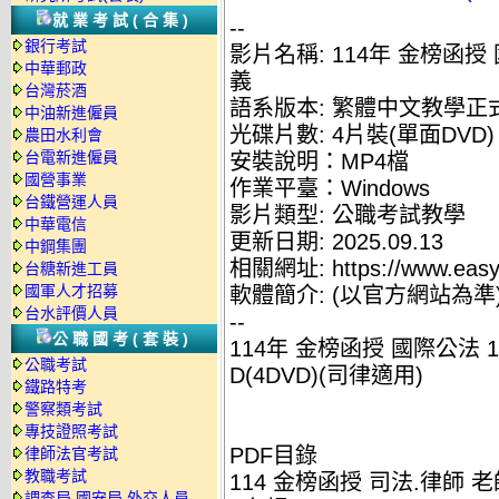
就業考試(合集)
--
銀行考試
影片名稱: 114年 金榜函授
中華郵政
義
台灣菸酒
語系版本: 繁體中文教學正
中油新進僱員
光碟片數: 4片裝(單面DVD)
農田水利會
台電新進僱員
安裝說明：MP4檔
國營事業
作業平臺：Windows
台鐵營運人員
影片類型: 公職考試教學
中華電信
更新日期: 2025.09.13
中鋼集團
相關網址: https://www.easyl
台糖新進工員
國軍人才招募
軟體簡介: (以官方網站為準
台水評價人員
--
公職國考(套裝)
114年 金榜函授 國際公法 
公職考試
D(4DVD)(司律適用)
鐵路特考
警察類考試
專技證照考試
PDF目錄
律師法官考試
教職考試
114 金榜函授 司法.律師 老
調查局.國安局.外交人員