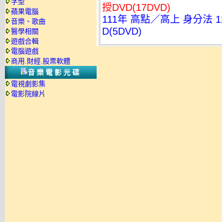
字型
授DVD(17DVD)
蘋果電腦
111年 高點／高上 身分法 
音樂、歌曲
D(5DVD)
醫學相關
遊戲合輯
電腦遊戲
商用.財經.股票軟體
音樂電影光碟
電視劇影集
電影院線片