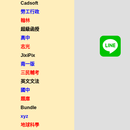
Cadsoft
勞工行政
翰林
超級函授
高中
志光
JixiPix
南一版
三民輔考
英文文法
國中
題庫
Bundle
xyz
地球科學