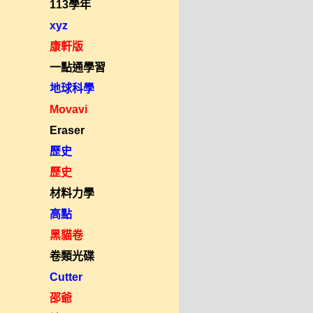
113學年
xyz
康軒版
一點通學習
地球科學
Movavi
Eraser
歷史
歷史
材料力學
高點
黑貓卷
卷類光碟
Cutter
邵爺