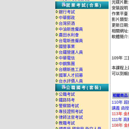
光碟片數:
就業考試(合集)
安裝說明
銀行考試
作業平臺：
中華郵政
影片類型
台灣菸酒
更新日期: 2
中油新進僱員
相關網址:
農田水利會
軟體簡介:
台電新進僱員
國營事業
台鐵營運人員
中華電信
109年 
中鋼集團
本課程上
台糖新進工員
可以到蝦
國軍人才招募
台水評價人員
公職國考(套裝)
公職考試
相關商品:
鐵路特考
110年 
警察類考試
講義 函授D
專技證照考試
113年 
律師法官考試
111年 
教職考試
108年 
調查局.國安局.外交人員