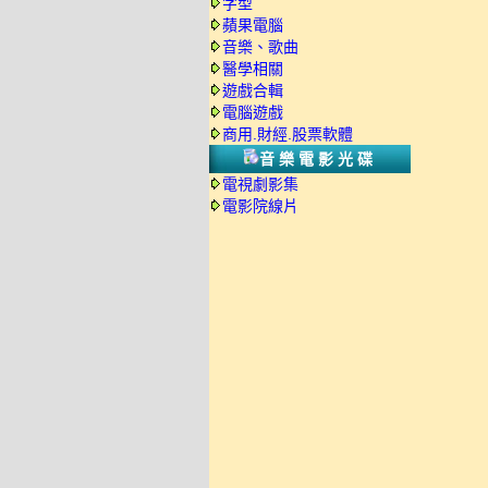
字型
蘋果電腦
音樂、歌曲
醫學相關
遊戲合輯
電腦遊戲
商用.財經.股票軟體
音樂電影光碟
電視劇影集
電影院線片