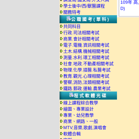
109年 
學士後中/西/獸醫課程
D)
關務特考
公職國考(單科)
共同科目
行政.司法相關考試
商業.會計相關考試
電子.電機.資訊相關考試
土木.結構.機械相關考試
測量.水利.環工相關考試
社會.地政.不動產相關考試
物理.化學.插醫.私醫考試
教育.觀光.心理相關考試
警察,消防,法類相關考試
鐵路.郵政.運輸.農業考試
程式軟體光碟
線上課程綜合教學
繪圖、專業設計
專業、幼兒教學
商業、網路、一般
MTV,音樂,歌劇,演唱會
軟體合輯