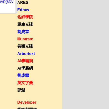
D(8DV
ARES
Edraw
名師學院
題庫光碟
劉成霖
Illustrate
卷類光碟
Arbortext
AI學霸網
AI學霸網
劉成霖
英文字彙
邵爺
Developer