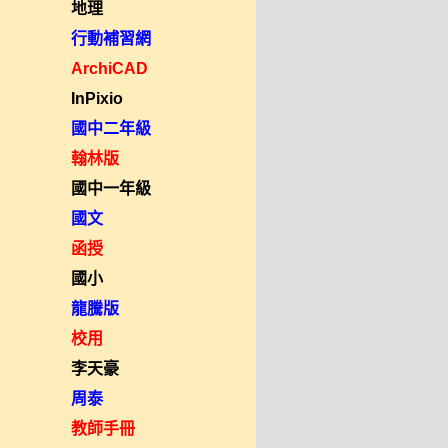
地理
行動補習網
ArchiCAD
InPixio
國中二年級
翰林版
國中一年級
國文
函授
國小
龍騰版
校用
李天豪
周泰
教師手冊