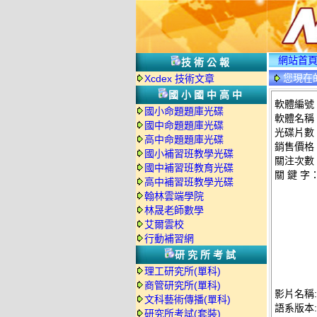
網站首
技術公報
您現在
Xcdex 技術文章
情
國小國中高中
軟體編號：
國小命題題庫光碟
軟體名稱：
國中命題題庫光碟
光碟片數
高中命題題庫光碟
銷售價格：
國小補習班教學光碟
關注次數
國中補習班教育光碟
關 鍵 字
高中補習班教學光碟
翰林雲端學院
林晟老師數學
艾爾雲校
行動補習網
研究所考試
理工研究所(單科)
商管研究所(單科)
影片名稱:
文科藝術傳播(單科)
語系版本
研究所考試(套裝)