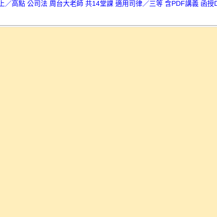
高上／高點 公司法 周台大老師 共14堂課 適用司律／三等 含PDF講義 函授DV