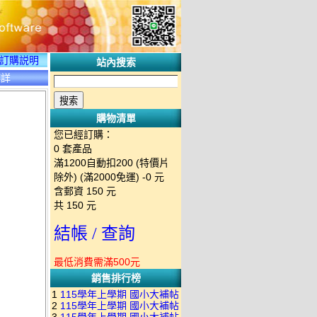
訂購説明
站內搜索
碟詳
購物清單
您已經訂購：
0
套產品
滿1200自動扣200 (特價片
除外) (滿2000免運)
-0 元
含郵資
150
元
共
150
元
結帳 / 查詢
最低消費需滿500元
銷售排行榜
1
115學年上學期 國小大補帖
2
115學年上學期 國小大補帖
南一版 國語+數學+社會+生活