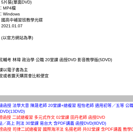
 5片裝(單面DVD)
：MP4檔
Windows
: 國高中補習班教學光碟
021.01.07
 (以官方網站為準)
三民輔考 林瑋 政治學 公職 20堂課 函授DVD 影音教學版(5DVD)
課以電子書為主
皮或者露天購買會比較便宜
超級函授 法學大意 陳晟老師 20堂課+總複習 程怡老師 適用初等／五等 公職
VD(13DVD)
金榜函授 二試總複習 多元式作文 02堂課 田丹老師 函授DVD
高點／高上 刑法 30堂課 易台大 含PDF講義 函授DVD(8DVD)
金榜函授 司律二試總複習 國際海洋法 名揚老師 共02堂課 含PDF講義 教學