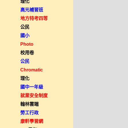
理化
高元補習班
地方特考四等
公民
國小
Photo
校用卷
公民
Chromatic
理化
國中一年級
就業安全制度
翰林雲端
勞工行政
康軒學習網