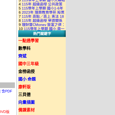
3
115學年上學期 國小大補帖
康軒版 國語+數學+社會+生活
+自然 1-6年級 教學光碟DVD
4
115年 超級函授 公共政策
翰林版 國語+數學+社會+生活
+自然 1-6年級 教學光碟DVD
版(3DVD)
5
115學年上學期 國小1-6年
22堂課+總複習 張楚老師 含
+自然 1-6年級 教學光碟DVD
版(3DVD)
6
2023年 理周教育學苑 股票
級 習作解答(含康軒.南一.翰林
PDF講義 函授DVD(9DVD)
版(3DVD)
7
115年 高點／高上 憲法 18
當沖煉金術 主講：朱家泓 國
全版本.全科目)合輯版 DVD版
8
115年 超級函授 勞資關係
堂課 宗台大老師 含PDF講義
語發音 DVD版
9
理財寶CMoney 致富之道：
概要 11堂課+總複習 陸川老
函授DVD(8DVD)【適用於律
10
115學年上學期 國小 南一
上班族飆股攻略班 主講：朱
師 含PDF講義 函授
師司法考試】
熱門關鍵字
版 教師手冊(全年級、全領域)
家泓+林穎 國語發音 DVD版
DVD(5DVD)
教學光碟DVD版
一點通學習
數學科
齊斌
國中三年級
金榜函授
國小 命題
康軒版
 含PDF
三貝德
向量插圖
備課素材
DVD版