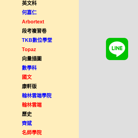
英文科
何嘉仁
Arbortext
段考複習卷
TKB數位學堂
Topaz
向量插圖
數學科
國文
康軒版
翰林雲端學院
翰林雲端
歷史
齊斌
名師學院