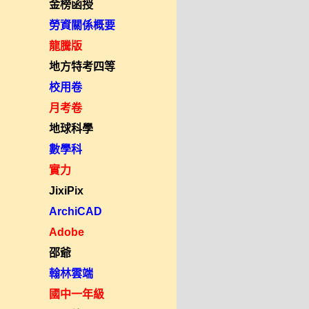
金榜函授
勞資關係概要
龍騰版
地方特考四等
校用卷
月考卷
地球科學
數學科
實力
JixiPix
ArchiCAD
Adobe
邵爺
翰林雲端
國中一年級