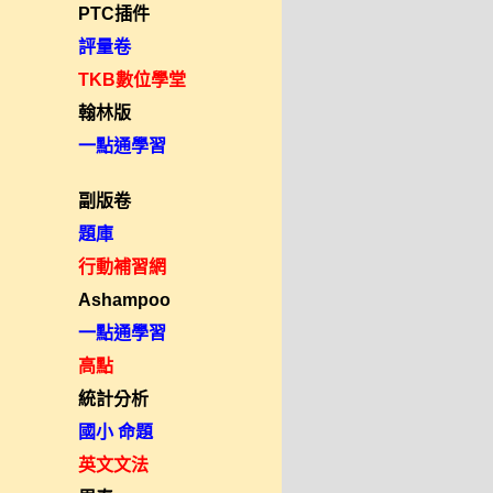
PTC插件
評量卷
TKB數位學堂
翰林版
一點通學習
副版卷
題庫
行動補習網
Ashampoo
一點通學習
高點
統計分析
國小 命題
英文文法