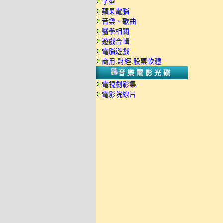
字型
蘋果電腦
音樂、歌曲
醫學相關
遊戲合輯
電腦遊戲
商用.財經.股票軟體
音樂電影光碟
電視劇影集
電影院線片