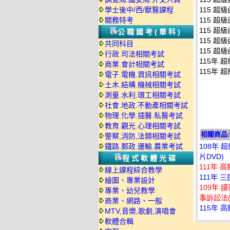
學士後中/西/獸醫課程
115 超級
關務特考
115 超級
115 超級
公職國考(單科)
115 超級
共同科目
115 超級
行政.司法相關考試
115年 
商業.會計相關考試
115年 
電子.電機.資訊相關考試
土木.結構.機械相關考試
測量.水利.環工相關考試
社會.地政.不動產相關考試
物理.化學.插醫.私醫考試
教育.觀光.心理相關考試
相關商品:
警察,消防,法類相關考試
鐵路.郵政.運輸.農業考試
108年 
片DVD)
程式軟體光碟
111年 
線上課程綜合教學
111年 
繪圖、專業設計
109年 
專業、幼兒教學
事訴訟法(
商業、網路、一般
115年 
MTV,音樂,歌劇,演唱會
軟體合輯