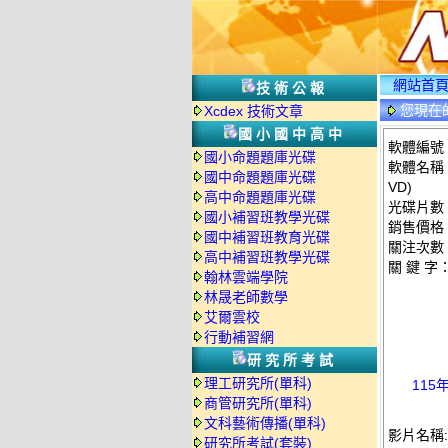
網站首
技術公報
您現在
Xcdex 技術文章
情
國小國中高中
軟體編號：C
國小命題題庫光碟
軟體名稱：
國中命題題庫光碟
VD)
高中命題題庫光碟
光碟片數
國小補習班教學光碟
銷售價格：
國中補習班教育光碟
關注次數
高中補習班教學光碟
關 鍵 字
翰林雲端學院
林晟老師數學
艾爾雲校
行動補習網
研究所考試
理工研究所(單科)
115
商管研究所(單科)
文科藝術傳播(單科)
影片名稱:
研究所考試(套裝)