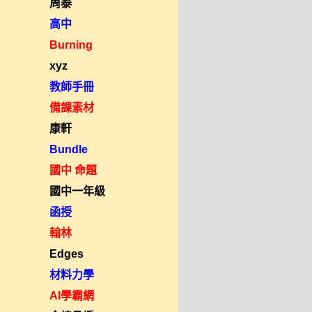
周泰
高中
Burning
xyz
教師手冊
備課素材
康軒
Bundle
國中 命題
國中一年級
函授
翰林
Edges
材料力學
AI學霸網