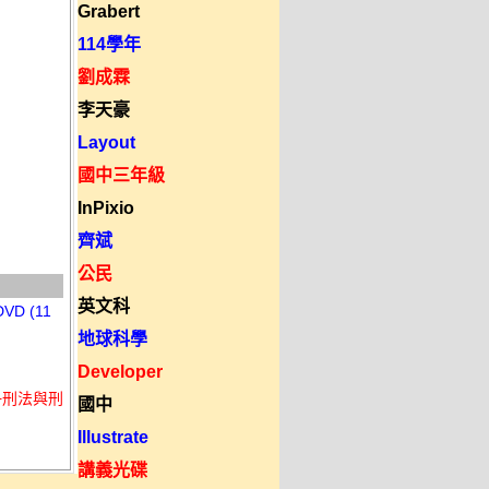
Grabert
114學年
劉成霖
李天豪
Layout
國中三年級
InPixio
齊斌
公民
英文科
D (11
地球科學
Developer
+刑法與刑
國中
Illustrate
講義光碟