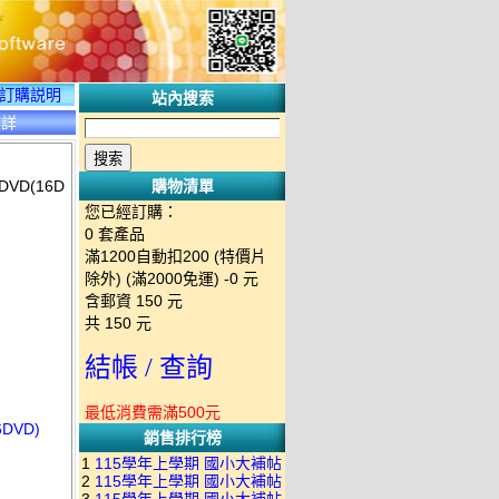
訂購説明
站內搜索
碟詳
VD(16D
購物清單
您已經訂購：
0
套產品
滿1200自動扣200 (特價片
除外) (滿2000免運)
-0 元
含郵資
150
元
共
150
元
結帳 / 查詢
最低消費需滿500元
DVD)
銷售排行榜
1
115學年上學期 國小大補帖
2
115學年上學期 國小大補帖
南一版 國語+數學+社會+生活