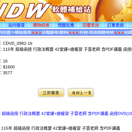
頁
站内搜尋
購物結帳
問題反應
回覆查詢
訂單查詢
的位置：
網站首頁
公職國考(單科)
行政.司法相關考試
光
DVD_0982-16
115年 超級函授 行政法概要 42堂課+總複習 子雲老師 含PDF講義 函授D
：16
$1600
：
3577
：
年 超級函授 行政法概要 42堂課+總複習 子雲老師 含PDF講義 函授DVD(16
 115年 超級函授 行政法概要 42堂課+總複習 子雲老師 含PDF講義