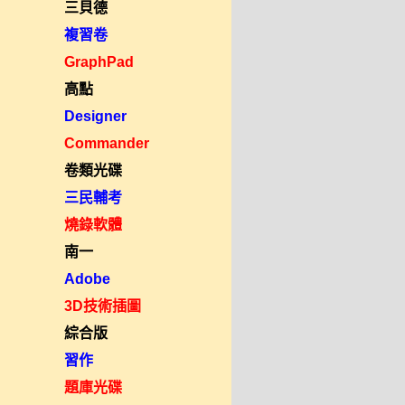
三貝德
複習卷
GraphPad
高點
Designer
Commander
卷類光碟
三民輔考
燒錄軟體
南一
Adobe
3D技術插圖
綜合版
習作
題庫光碟