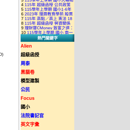
3
115學年上學期 國小大補帖
康軒版 國語+數學+社會+生活
+自然 1-6年級 教學光碟DVD
4
115年 超級函授 公共政策
翰林版 國語+數學+社會+生活
+自然 1-6年級 教學光碟DVD
版(3DVD)
5
115學年上學期 國小1-6年
22堂課+總複習 張楚老師 含
+自然 1-6年級 教學光碟DVD
版(3DVD)
6
2023年 理周教育學苑 股票
級 習作解答(含康軒.南一.翰林
PDF講義 函授DVD(9DVD)
版(3DVD)
7
115年 高點／高上 憲法 18
當沖煉金術 主講：朱家泓 國
全版本.全科目)合輯版 DVD版
8
115年 超級函授 勞資關係
堂課 宗台大老師 含PDF講義
語發音 DVD版
9
理財寶CMoney 致富之道：
概要 11堂課+總複習 陸川老
函授DVD(8DVD)【適用於律
10
115學年上學期 國小 南一
上班族飆股攻略班 主講：朱
師 含PDF講義 函授
師司法考試】
熱門關鍵字
版 教師手冊(全年級、全領域)
家泓+林穎 國語發音 DVD版
DVD(5DVD)
教學光碟DVD版
Alien
D)
超級函授
周泰
黑貓卷
模型建製
公民
Focus
國小
法院書記官
英文字彙