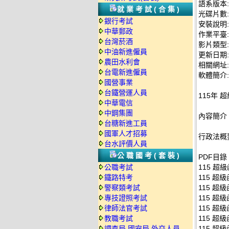
語系版本
就業考試(合集)
光碟片數:
銀行考試
安裝說明:
中華郵政
作業平臺: 
台灣菸酒
影片類型
中油新進僱員
更新日期: 2
農田水利會
相關網址: ht
台電新進僱員
軟體簡介:
國營事業
台鐵營運人員
115年 
中華電信
中鋼集團
內容簡介
台糖新進工員
國軍人才招募
行政法概
台水評價人員
公職國考(套裝)
PDF目錄
公職考試
115 超級
鐵路特考
115 超級
警察類考試
115 超級
專技證照考試
115 超級
律師法官考試
115 超級
教職考試
115 超級
調查局.國安局.外交人員
115 超級