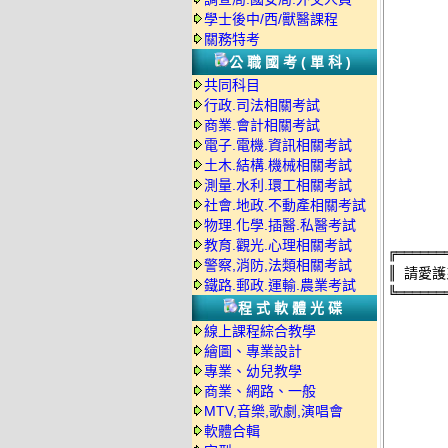
     
學士後中/西/獸醫課程
     
關務特考
     
公職國考(單科)
     
共同科目
     
行政.司法相關考試
     
商業.會計相關考試
      
電子.電機.資訊相關考試
     
土木.結構.機械相關考試
     
測量.水利.環工相關考試
       
社會.地政.不動產相關考試
物理.化學.插醫.私醫考試
教育.觀光.心理相關考試
╔══════
警察,消防,法類相關考試
║ 請愛
鐵路.郵政.運輸.農業考試
╚══════
程式軟體光碟
線上課程綜合教學
      
繪圖、專業設計
專業、幼兒教學
     
商業、網路、一般
     
MTV,音樂,歌劇,演唱會
     
軟體合輯
     