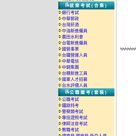
      
就業考試(合集)
      
銀行考試
中華郵政
      
台灣菸酒
中油新進僱員
     
農田水利會
台電新進僱員
      
國營事業
≒≒≒≒≒≒
台鐵營運人員
      
中華電信
中鋼集團
     
台糖新進工員
     
國軍人才招募
      
台水評價人員
     
公職國考(套裝)
     
公職考試
      
鐵路特考
警察類考試
     
專技證照考試
     
律師法官考試
     
教職考試
調查局.國安局.外交人員