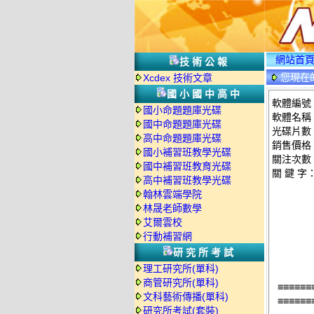
網站首
技術公報
您現在
Xcdex 技術文章
國小國中高中
軟體編號：
國小命題題庫光碟
軟體名稱
國中命題題庫光碟
光碟片數
高中命題題庫光碟
銷售價格：
國小補習班教學光碟
關注次數
國中補習班教育光碟
關 鍵 字
高中補習班教學光碟
翰林雲端學院
林晟老師數學
艾爾雲校
行動補習網
研究所考試
理工研究所(單科)
商管研究所(單科)
≡≡≡≡≡≡
文科藝術傳播(單科)
≡≡≡≡≡≡
研究所考試(套裝)