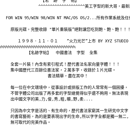
                   【名  跡  字  帖】 

                  ^^^^^^^^^^^^^^^^^^^^美工字型的新大哥，
    FOR WIN 95/WIN 98/WIN NT MAC/OS OS/2...所有作業系統及
       原版光碟，完整收錄 "單片重裝版”絕對讓您吃到飽、飽、飽！！！
         １９９８．１１．０１　  ”火力光芒”上市 BY XYZ STUDIO 
≒≒≒≒≒≒≒≒≒≒≒≒≒≒≒≒≒≒≒≒≒≒≒≒≒≒≒≒≒≒≒≒≒
             【名跡字帖】  中國書法  字型  全集 

       全套一片裝！內含有索引程式！歷代書法名家向量字體！！！ 

       集中國歷代三百餘位書法家，２萬多字，收錄於１片光碟。 

                      書法精華，盡在其中！ 

       每一位在中文環境中，從事設計或排版工作的人常常有一個困擾， 
       不管字體公司出版了再多套的字型總覺得似乎還不夠用。無法表現 
      出中國文字的美,力,俊,秀,粗,曠,野,柔.... 

       只因為中文字是活的、有生命的，歷代書法家窮其一生研究中文字 
       的書寫藝術，為的是要表現出字的生命,所以字字全都是獨一無二, 
       無可取代的完美作品。 
