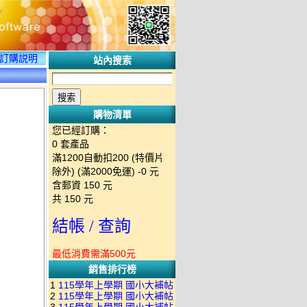
訂購説明
站內搜索
購物清單
您已經訂購：
0
套產品
滿1200自動扣200 (特價片
除外) (滿2000免運)
-0 元
含郵資
150
元
共
150
元
結帳 / 查詢
最低消費需滿500元
銷售排行榜
1
115學年上學期 國小大補帖
2
115學年上學期 國小大補帖
南一版 國語+數學+社會+生活