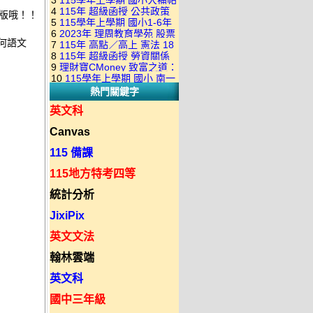
3
115學年上學期 國小大補帖
康軒版 國語+數學+社會+生活
+自然 1-6年級 教學光碟DVD
4
115年 超級函授 公共政策
翰林版 國語+數學+社會+生活
最新版哦！！！ 

+自然 1-6年級 教學光碟DVD
版(3DVD)
5
115學年上學期 國小1-6年
22堂課+總複習 張楚老師 含
+自然 1-6年級 教學光碟DVD
版(3DVD)
6
2023年 理周教育學苑 股票
級 習作解答(含康軒.南一.翰林
PDF講義 函授DVD(9DVD)
版(3DVD)
任何語文 

7
115年 高點／高上 憲法 18
當沖煉金術 主講：朱家泓 國
全版本.全科目)合輯版 DVD版
8
115年 超級函授 勞資關係
堂課 宗台大老師 含PDF講義
語發音 DVD版
9
理財寶CMoney 致富之道：
概要 11堂課+總複習 陸川老
 

函授DVD(8DVD)【適用於律
10
115學年上學期 國小 南一
上班族飆股攻略班 主講：朱
師 含PDF講義 函授
師司法考試】
熱門關鍵字
版 教師手冊(全年級、全領域)
家泓+林穎 國語發音 DVD版
DVD(5DVD)


教學光碟DVD版
英文科
Canvas
115 備課
115地方特考四等
統計分析


JixiPix


英文文法
翰林雲端


英文科


國中三年級