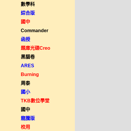
數學科
綜合版
國中
Commander
函授
題庫光碟Creo
黑貓卷
ARES
Burning
周泰
國小
TKB數位學堂
國中
龍騰版
校用