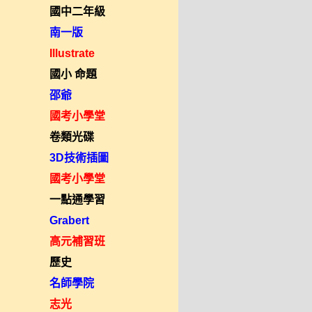
國中二年級
南一版
Illustrate
國小 命題
邵爺
國考小學堂
卷類光碟
3D技術插圖
國考小學堂
一點通學習
Grabert
高元補習班
歷史
名師學院
志光