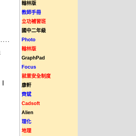
翰林版
教師手冊


立功補習班




國中二年級
Photo
... 



翰林版


GraphPad
Focus
就業安全制度
 

康軒
齊斌
Cadsoft
Alien
理化
地理