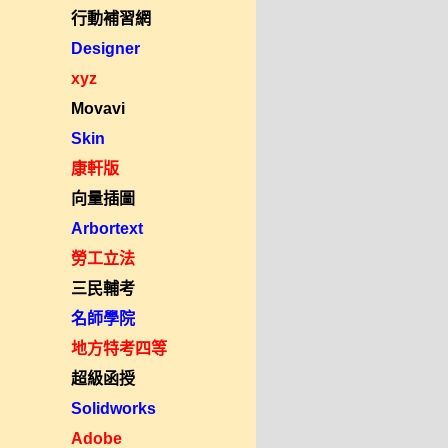
行動補習網
Designer
xyz
Movavi
Skin
康軒版
向量插圖
Arbortext
勞工立法
三民輔考
名師學院
地方特考四等
超級函授
Solidworks
Adobe