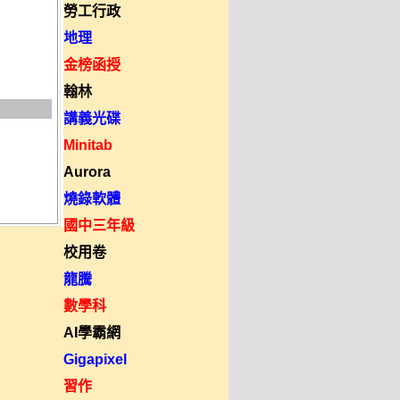
勞工行政
地理
金榜函授
翰林
講義光碟
Minitab
Aurora
燒錄軟體
國中三年級
校用卷
龍騰
數學科
AI學霸網
Gigapixel
習作