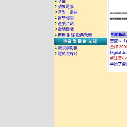
字型
     
蘋果電腦
音樂、歌曲
≡≡≡≡≡≡≡
醫學相關
≡≡≡≡≡≡≡
遊戲合輯
電腦遊戲
相關商品:
商用.財經.股票軟體
華康～「
音樂電影光碟
金梅 20
電視劇影集
Digital 
電影院線片
新注音小
華康字型