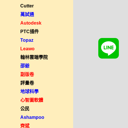
Cutter
萬試通
Autodesk
PTC插件
Topaz
Leawo
翰林雲端學院
邵爺
副版卷
評量卷
地球科學
心智圖軟體
公民
Ashampoo
齊斌