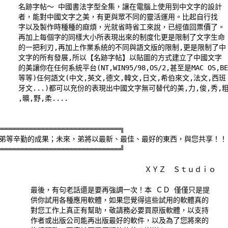
       名跡字帖～ 中國書法字型全集，讓在電腦上使用到中文字的設計 

       者，能對中國文字之美，有更與眾不同的靈活運用。比起自行找 

       字以及製作時種種的麻煩，光就省時省工來說，已經值回票價了。 
       再加上每個字的同樣大小所表現出來的制度化更是限制了文字生命 
       的一把利刃,再加上作業系統的不同與語文版的限制,更是限制了中 
       文字的所有發展,所以【名跡字帖】以貼圖的方式建立了中國文字 

      的美讓你在任何系統平台(NT,WIN95/98,OS/2,甚至是MAC OS,BE.
       等等)任何語文(中文,英文,德文,韓文,日文,希伯來文,法文,西班 
       牙文...)都可以充份的表現出中國文字無可替代的美,力,俊,秀,粗 
     ,曠,野,柔.... 

══════════════════════════════╗ 

護弟等辛勤的成果；未來，弟將以最新、最佳、最好的東西，與您共享！！ ║
══════════════════════════════╝ 

                                     ＸＹＺ　Ｓｔｕｄｉｏ 

          最後，有句老話還是要再強調一次！本 ＣＤ 僅僅只是提 

          供你試用各種應用軟體，如果您覺得這些試用的軟體真的 

          對您工作上真正有幫助，敬請務必要買原版軟體，以支持 

          作者或出版公司能再出版最好的軟件，以及為了您將來的 
