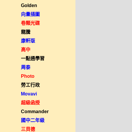
Golden
向量插圖
卷類光碟
龍騰
康軒版
高中
一點通學習
周泰
Photo
勞工行政
Movavi
超級函授
Commander
國中二年級
三貝德