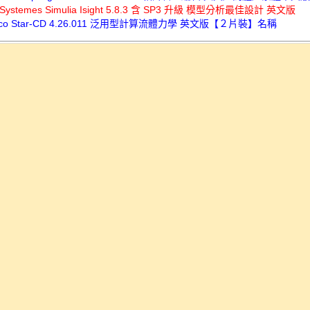
t Systemes Simulia Isight 5.8.3 含 SP3 升級 模型分析最佳設計 英文版
pco Star-CD 4.26.011 泛用型計算流體力學 英文版【２片裝】名稱