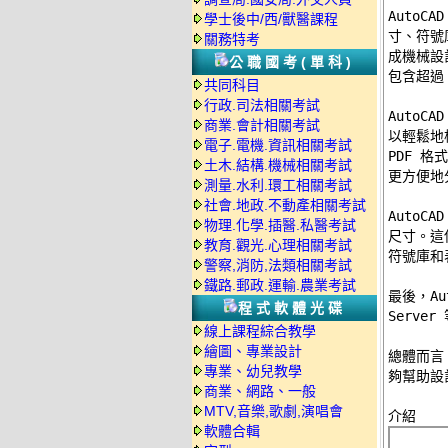
AutoC
學士後中/西/獸醫課程
寸、符號
關務特考
成機械設計
公職國考(單科)
包含超過 
共同科目
行政.司法相關考試
AutoCA
商業.會計相關考試
以輕鬆地根
電子.電機.資訊相關考試
PDF 
土木.結構.機械相關考試
更方便地
測量.水利.環工相關考試
社會.地政.不動產相關考試
AutoC
物理.化學.插醫.私醫考試
尺寸。這
教育.觀光.心理相關考試
符號庫和
警察,消防,法類相關考試
鐵路.郵政.運輸.農業考試
最後，Aut
程式軟體光碟
Serv
線上課程綜合教學
繪圖、專業設計
總體而言，
專業、幼兒教學
夠幫助設
商業、網路、一般
MTV,音樂,歌劇,演唱會
軟體合輯