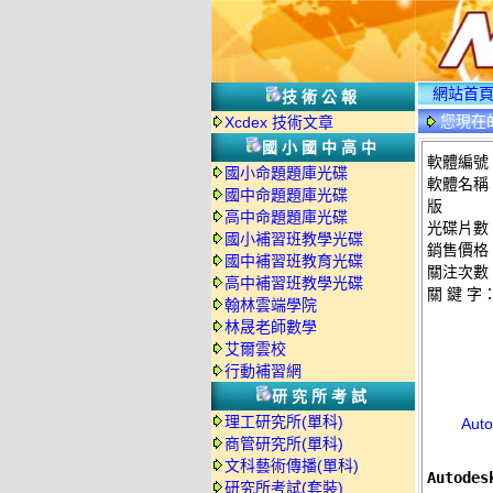
網站首
技術公報
您現在
Xcdex 技術文章
國小國中高中
軟體編號：c
國小命題題庫光碟
軟體名稱：A
國中命題題庫光碟
版
高中命題題庫光碟
光碟片數
國小補習班教學光碟
銷售價格：
國中補習班教育光碟
關注次數
高中補習班教學光碟
關 鍵 字
翰林雲端學院
林晟老師數學
艾爾雲校
行動補習網
研究所考試
理工研究所(單科)
Aut
商管研究所(單科)
文科藝術傳播(單科)
Autode
研究所考試(套裝)