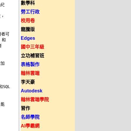
數學科
尺 



勞工行政
， 

校用卷
龍騰版
用者可 

Edges
和 

 

國中三年級
立功補習班
加 

表格製作


翰林雲端
李天豪
SQL 

Autodesk


翰林雲端學院
能 

習作
名師學院
AI學霸網