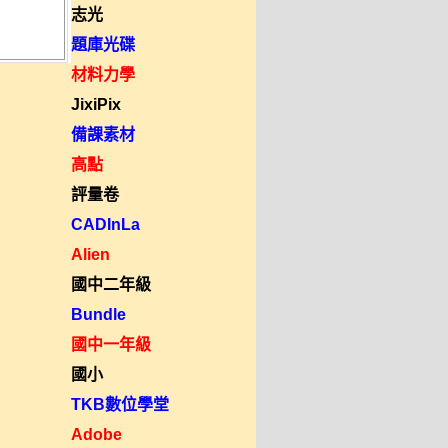
志光
題庫光碟
材料力學
JixiPix
備課素材
高點
評量卷
CADInLa
Alien
國中二年級
Bundle
國中一年級
國小
TKB數位學堂
Adobe