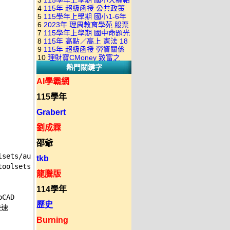
3
115學年上學期 國小大補帖
康軒版 國語+數學+社會+生活
+自然 1-6年級 教學光碟DVD
4
115年 超級函授 公共政策
翰林版 國語+數學+社會+生活
+自然 1-6年級 教學光碟DVD
版(3DVD)
5
115學年上學期 國小1-6年
22堂課+總複習 張楚老師 含
+自然 1-6年級 教學光碟DVD
版(3DVD)
6
2023年 理周教育學苑 股票
級 習作解答(含康軒.南一.翰林
PDF講義 函授DVD(9DVD)
版(3DVD)
7
115學年上學期 國中命題光
當沖煉金術 主講：朱家泓 國
全版本.全科目)合輯版 DVD版
8
115年 高點／高上 憲法 18
碟 翰林版 英文科 1-3年級 題
語發音 DVD版
9
115年 超級函授 勞資關係
堂課 宗台大老師 含PDF講義
庫光碟
10
理財寶CMoney 致富之
概要 11堂課+總複習 陸川老
函授DVD(8DVD)【適用於律
熱門關鍵字
道：上班族飆股攻略班 主
師 含PDF講義 函授
師司法考試】
講：朱家泓+林穎 國語發音
DVD(5DVD)
AI學霸網
DVD版
115學年
Grabert
劉成霖
邵爺
lsets/autocad-mechanical
tkb
toolsets/autocad-mechanical
龍騰版
114學年
AD 

歷史
速 

Burning