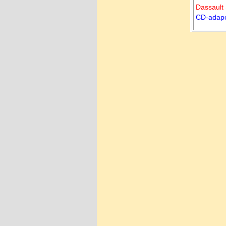
Dassaul
CD-ada