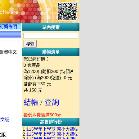
訂購説明
站內搜索
情
體／繁體中文
購物清單
您已經訂購：
0
套產品
滿1200自動扣200 (特價片
除外) (滿2000免運)
-0 元
含郵資
150
元
共
150
元
結帳 / 查詢
最低消費需滿500元
體中文版
銷售排行榜
1
115學年上學期 國小大補帖
2
115學年上學期 國小大補帖
文版
南一版 國語+數學+社會+生活