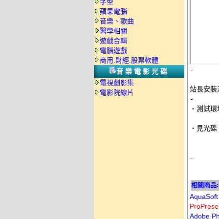
字型
蘋果電腦
音樂、歌曲
醫學相關
遊戲合輯
電腦遊戲
商用.財經.股票軟體
-
音樂電影光碟
電視劇影集
站長安裝
電影院線片
-

‧測試環
‧見光碟 
-
相關商品:
AquaSo
ProPre
Adobe 