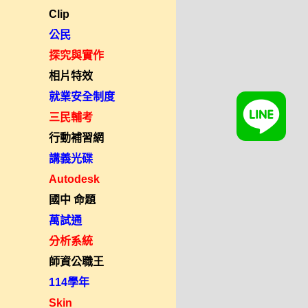
Clip
公民
探究與實作
相片特效
就業安全制度
三民輔考
行動補習網
講義光碟
Autodesk
國中 命題
萬試通
分析系統
師資公職王
114學年
Skin