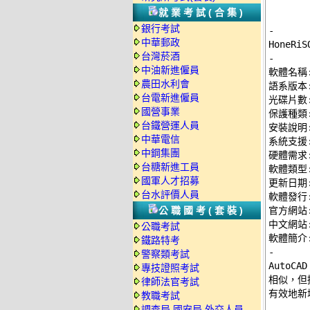
就業考試(合集)
銀行考試
-
中華郵政
台灣菸酒
-
中油新進僱員

軟體名稱: 
農田水利會
語系版本:
台電新進僱員
光碟片數:
國營事業
保護種類:
台鐵營運人員
安裝說明:
中華電信
系統支援: 
中鋼集團
硬體需求: 
台糖新進工員
軟體類型:
國軍人才招募
更新日期: 
台水評價人員
軟體發行: 
公職國考(套裝)
官方網站:
中文網站:
公職考試
鐵路特考
-
警察類考試

AutoC
專技證照考試
相似，但擴
律師法官考試
有效地新增
教職考試
調查局.國安局.外交人員