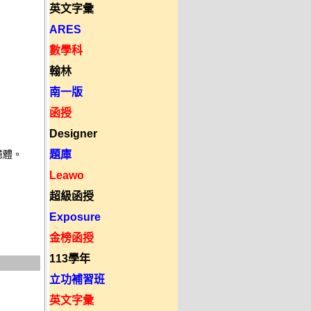
英文字彙
ARES
數學科
翰林
南一版
函授
Designer
題庫
體。 

Leawo
超級函授
Exposure
金榜函授
113學年
立功補習班
英文字彙