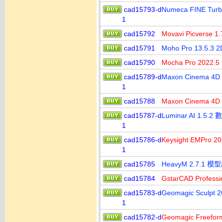
cad15793-d
Numeca FINE T
1
cad15792
Movavi Picve
cad15791
Moho Pro 13.5.
cad15790
Mocha Pro 2022
cad15789-d
Maxon Cinema 4
1
cad15788
Maxon Cinema 
cad15787-d
Luminar AI 1
1
cad15786-d
Keysight EMPro
1
cad15785
HeavyM 2.7.1 
cad15784
GstarCAD Profe
cad15783-d
Geomagic Sculp
1
cad15782-d
Geomagic Freefo