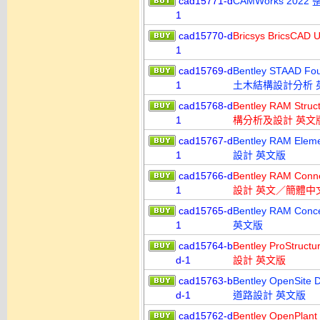
cad15771-d
CAMWorks 20
1
cad15770-d
Bricsys Brics
1
cad15769-d
Bentley STAAD Fo
1
土木結構設計分析 
cad15768-d
Bentley RAM Stru
1
構分析及設計 英文
cad15767-d
Bentley RAM Ele
1
設計 英文版
cad15766-d
Bentley RAM Con
1
設計 英文／簡體中
cad15765-d
Bentley RAM Con
1
英文版
cad15764-b
Bentley ProStru
d-1
設計 英文版
cad15763-b
Bentley OpenSite
d-1
道路設計 英文版
cad15762-d
Bentley OpenPlant