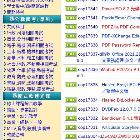
學士後中/西/獸醫課程
cop17342
PowerISO 8.
關務特考
cop17341
PerkinElmer Che
公職國考(單科)
共同科目
cop17340
PDFZilla PDF Co
行政.司法相關考試
cop17339
PDF-XChange E
商業.會計相關考試
cop17338
PDF Password R
電子.電機.資訊相關考試
土木.結構.機械相關考試
cop17337-d
微軟 Office 2021.2
測量.水利.環工相關考試
9-1
文事務處理 英文／
社會.地政.不動產相關考試
cop17336-b
Matlab R2022a 
物理.化學.插醫.私醫考試
d-1
教育.觀光.心理相關考試
警察,消防,法類相關考試
cop17335
Hasleo EasyUE
鐵路.郵政.運輸.農業考試
／繁體中文版
程式軟體光碟
cop17334
Hasleo BitLoc
線上課程綜合教學
cop17333
DVDFab 12.0.
繪圖、專業設計
專業、幼兒教學
cop17332
Bandicam 5.4
商業、網路、一般
cop17331
Articulate Sto
MTV,音樂,歌劇,演唱會
軟體合輯
cad15804-d
ZwCAD ZW3D 2