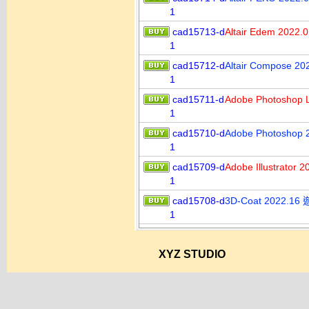
1
cad15713-d
Altair Edem 2
1
cad15712-d
Altair Compos
1
cad15711-d
Adobe Photos
1
cad15710-d
Adobe Photos
1
cad15709-d
Adobe Illustr
1
cad15708-d
3D-Coat 202
1
XYZ STUDIO