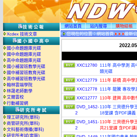
網站首頁
站内搜尋
購物結帳
技術公報
您現在的位置：
網站首頁
最新
Xcdex 技術文章
國小國中高中
2022.0
國小命題題庫光碟
國中命題題庫光碟
高中命題題庫光碟
XXC12780
111年 高中學測 
國小補習班教學光碟
類光碟
國中補習班教育光碟
高中補習班教學光碟
XXC12779
111年 薪橋 高中
翰林雲端學院
XXC12778
111年 龍騰 專攻
林晟老師數學
艾爾雲校
XXC12777
110年 建興 高中
行動補習網
DVD_1452-
110年 三貝德升學
研究所考試
2
18堂課 含PDF講義
理工研究所(單科)
DVD_1451-
110年 三貝德升學
商管研究所(單科)
2
共21堂課 含PDF講
文科藝術傳播(單科)
研究所考試(套裝)
DVD_1449-
111年國中會考 翰