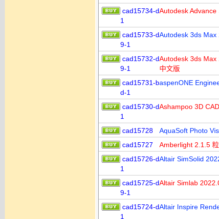
cad15734-d
Autodesk Advan
1
cad15733-d
Autodesk 3ds
9-1
cad15732-d
Autodesk 3ds
9-1
中文版
cad15731-b
aspenONE Engi
d-1
cad15730-d
Ashampoo 3D CAD
1
cad15728
AquaSoft Phot
cad15727
Amberlight 2.
cad15726-d
Altair SimSoli
1
cad15725-d
Altair Simla
9-1
cad15724-d
Altair Inspire
1