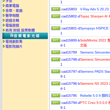
字型
1
蘋果電腦
cad15803
V-Ray Adv 5.20.
音樂、歌曲
醫學相關
cad15802-d
Topaz Sharpen 
遊戲合輯
1
電腦遊戲
cad15801-d
Synopsys HSPIC
商用.財經.股票軟體
1
音樂電影光碟
cad15800-b
SolidWorks 2
電視劇影集
d-1
文版
電影院線片
cad15799
Siemens Simcen
cad15798-d
Siemens Simcen
1
cad15797-d
Siemens PADS S
9-1
cad15796-b
Siemens NX 
d-1
cad15795
Rebelle 5.0.
cad15794-d
PTC Creo 9.
9-1