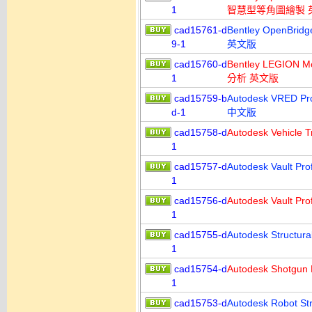
1
智慧型等角圖繪製 
cad15761-d
Bentley OpenBrid
9-1
英文版
cad15760-d
Bentley LEGION M
1
分析 英文版
cad15759-b
Autodesk VRED
d-1
中文版
cad15758-d
Autodesk Vehi
1
cad15757-d
Autodesk Vault P
1
cad15756-d
Autodesk Vault P
1
cad15755-d
Autodesk Struct
1
cad15754-d
Autodesk Shotg
1
cad15753-d
Autodesk Robot S