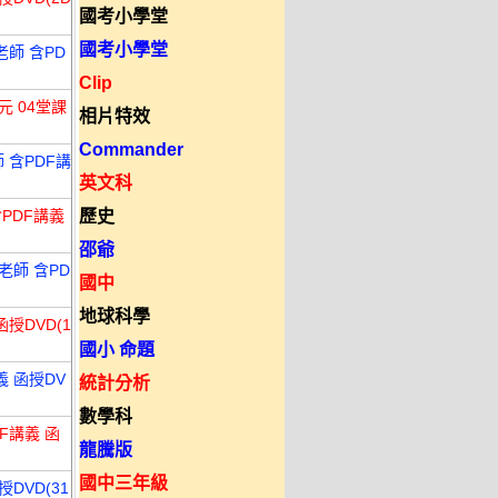
國考小學堂
國考小學堂
老師 含PD
Clip
元 04堂課
相片特效
Commander
 含PDF講
英文科
含PDF講義
歷史
邵爺
老師 含PD
國中
地球科學
函授DVD(1
國小 命題
義 函授DV
統計分析
數學科
F講義 函
龍騰版
國中三年級
DVD(31