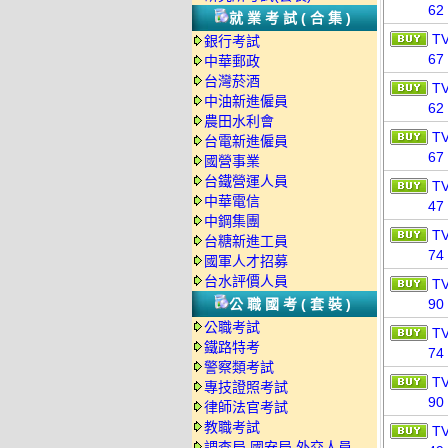
62
就業考試(合集)
T
銀行考試
67
中華郵政
台灣菸酒
T
中油新進僱員
62
農田水利會
T
台電新進僱員
67
國營事業
台鐵營運人員
T
中華電信
47
中鋼集團
T
台糖新進工員
74
國軍人才招募
台水評價人員
T
公職國考(套裝)
90
公職考試
T
鐵路特考
74
警察類考試
T
專技證照考試
90
律師法官考試
教職考試
T
調查局.國安局.外交人員