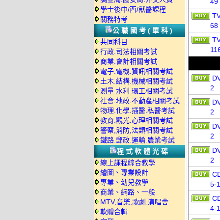
49
學士後中/西/獸醫課程
T
關務特考
68
公職國考(單科)
T
共同科目
11
行政.司法相關考試
商業.會計相關考試
電子.電機.資訊相關考試
D
土木.結構.機械相關考試
2
測量.水利.環工相關考試
社會.地政.不動產相關考試
D
物理.化學.插醫.私醫考試
2
教育.觀光.心理相關考試
D
警察,消防,法類相關考試
2
鐵路.郵政.運輸.農業考試
D
程式軟體光碟
2
線上課程綜合教學
繪圖、專業設計
C
專業、幼兒教學
5-
商業、網路、一般
C
MTV,音樂,歌劇,演唱會
4-
軟體合輯