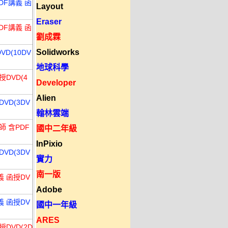
DF講義 函
Layout
Eraser
DF講義 函
劉成霖
Solidworks
D(10DV
地球科學
授DVD(4
Developer
Alien
VD(3DV
翰林雲端
師 含PDF
國中二年級
InPixio
VD(3DV
實力
南一版
義 函授DV
Adobe
義 函授DV
國中一年級
ARES
DVD(2D