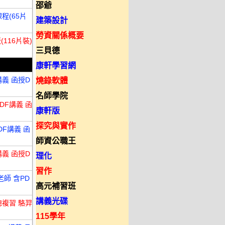
邵爺
程(65片
建築設計
勞資關係概要
116片裝)
三貝德
康軒學習網
講義 函授D
燒錄軟體
名師學院
DF講義 函
康軒版
探究與實作
DF講義 函
師資公職王
講義 函授D
理化
習作
老師 含PD
高元補習班
講義光碟
總複習 駱羿
115學年