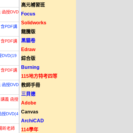
高元補習班
 函授DVD
Focus
Solidworks
 含PDF講
龍騰版
黑貓卷
 含PDF講
Edraw
DVD(19
綜合版
Burning
 含PDF講
115地方特考四等
 函授DVD
教師手冊
三貝德
F講義 函授
Adobe
Canvas
授DVD(4
ArchiCAD
 楊昕老師
114學年