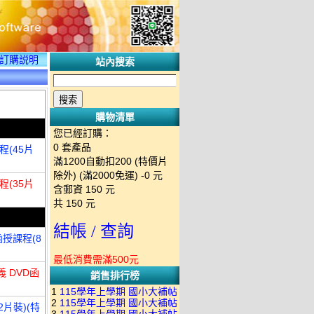
訂購説明
站內搜索
購物清單
您已經訂購：
0
套產品
程(45片
滿1200自動扣200 (特價片
除外) (滿2000免運)
-0 元
程(35片
含郵資
150
元
共
150
元
結帳 / 查詢
函授課程(8
最低消費需滿500元
義 DVD函
銷售排行榜
1
115學年上學期 國小大補帖
2
115學年上學期 國小大補帖
南一版 國語+數學+社會+生活
2片裝)(特