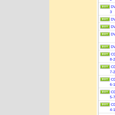
D
3
D
D
D
D
C
8-
C
7-
C
6-
C
5-
C
4-