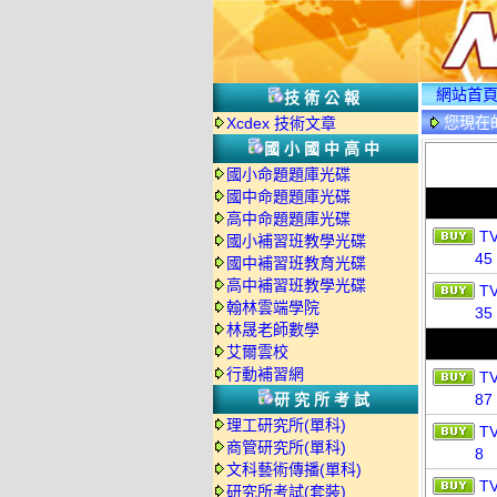
網站首
技術公報
您現在
Xcdex 技術文章
國小國中高中
國小命題題庫光碟
國中命題題庫光碟
高中命題題庫光碟
T
國小補習班教學光碟
45
國中補習班教育光碟
高中補習班教學光碟
T
翰林雲端學院
35
林晟老師數學
艾爾雲校
行動補習網
T
研究所考試
87
理工研究所(單科)
T
商管研究所(單科)
8
文科藝術傳播(單科)
T
研究所考試(套裝)