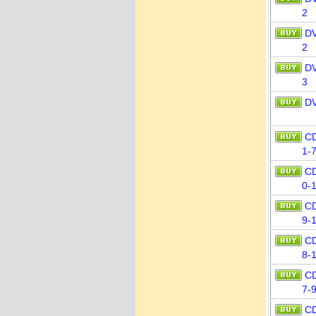
2
D
2
D
3
D
C
1-
C
0-
C
9-
C
8-
C
7-
C