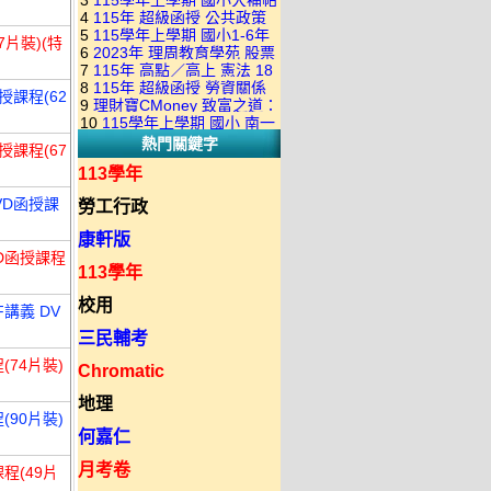
3
115學年上學期 國小大補帖
康軒版 國語+數學+社會+生活
+自然 1-6年級 教學光碟DVD
4
115年 超級函授 公共政策
翰林版 國語+數學+社會+生活
+自然 1-6年級 教學光碟DVD
版(3DVD)
5
115學年上學期 國小1-6年
22堂課+總複習 張楚老師 含
7片裝)(特
+自然 1-6年級 教學光碟DVD
版(3DVD)
6
2023年 理周教育學苑 股票
級 習作解答(含康軒.南一.翰林
PDF講義 函授DVD(9DVD)
版(3DVD)
7
115年 高點／高上 憲法 18
當沖煉金術 主講：朱家泓 國
全版本.全科目)合輯版 DVD版
8
115年 超級函授 勞資關係
堂課 宗台大老師 含PDF講義
授課程(62
語發音 DVD版
9
理財寶CMoney 致富之道：
概要 11堂課+總複習 陸川老
函授DVD(8DVD)【適用於律
10
115學年上學期 國小 南一
上班族飆股攻略班 主講：朱
師 含PDF講義 函授
師司法考試】
熱門關鍵字
版 教師手冊(全年級、全領域)
家泓+林穎 國語發音 DVD版
授課程(67
DVD(5DVD)
教學光碟DVD版
113學年
VD函授課
勞工行政
康軒版
VD函授課程
113學年
校用
講義 DV
三民輔考
(74片裝)
Chromatic
地理
(90片裝)
何嘉仁
月考卷
程(49片