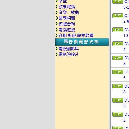
字型
C
蘋果電腦
3-
音樂、歌曲
C
醫學相關
2-
遊戲合輯
電腦遊戲
D
商用.財經.股票軟體
10
音樂電影光碟
D
電視劇影集
4
電影院線片
D
3
D
6
D
3
D
3
D
2
D