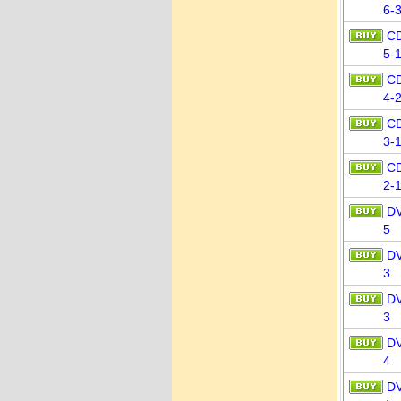
6-
C
5-
C
4-
C
3-
C
2-
D
5
D
3
D
3
D
4
D