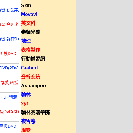
Skin
複習 初錫老
Movavi
英文科
複習 高凱老
卷類光碟
複習 韓律師
地理
表格製作
函授DVD
行動補習網
Grabert
VD(2DV
分析系統
F講義 函授
Ashampoo
翰林
含PDF講義
xyz
DVD(3D
翰林雲端學院
複習卷
函授DVD
周泰