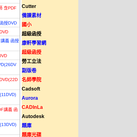
Cutter
 含PDF
備課素材
函授DVD
國小
DVD
超級函授
F講義 函授
康軒學習網
超級函授
DVD
勞工立法
D(26DV
副版卷
VD(22D
名師學院
Cadsoft
11DVD)
Aurora
CADInLa
DF講義 函
Autodesk
13DVD)
題庫
題庫光碟