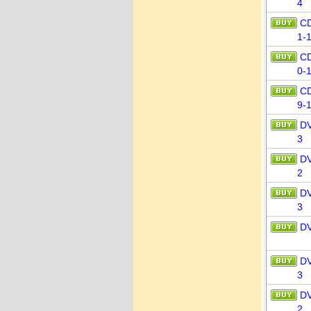
4
C
1-
C
0-
C
9-
D
3
D
2
D
3
D
D
3
D
2