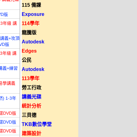
115 備課
Exposure
VD版
-3年級 講
114學年
龍騰版
學講義+攻頂
Autodesk
VD版
Edges
-3年級 講
公民
講義+練習
Autodesk
113學年
+易學講義
勞工行政
講義光碟
) 1-3年
統計分析
碟DVD版
三貝德
碟DVD版
TKB數位學堂
碟DVD版
建築設計