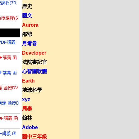
課程(70
歷史
國文
函授課程(6
Aurora
邵爺
PDF講義
月考卷
Developer
DF講義 函
法院書記官
心智圖軟體
DF講義 函
Earth
義 函授DV
地球科學
xyz
講義 函授D
周泰
翰林
DF講義 函
Adobe
F講義 函
國中三年級