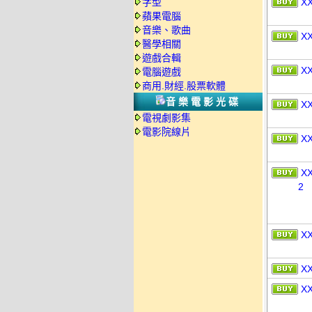
字型
X
蘋果電腦
音樂、歌曲
X
醫學相關
遊戲合輯
X
電腦遊戲
商用.財經.股票軟體
音樂電影光碟
X
電視劇影集
電影院線片
X
X
2
X
X
X