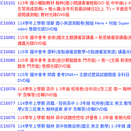
XC15101
113年 國小輔助教材 翰林(國小閱讀素養輕鬆GO 低.中年級(1-4冊
生常用成語典) + 螢火蟲(全年形音義訓練日記(上.下) + 半邊音不
語閱讀測驗) 教材光碟DVD版
XC15083
114學年上學期 瑞華 國小英語測驗卷(翰版 Here + 何版 Super 
nder) 卷類光碟DVD版
XC15081
115年 國中會考 金安(國文主題讚複習講義 + 新思維複習講義(國
講義光碟DVD版
XC15082
115年 國中會考 康軒(易點通複習數學+E點通複習英語) 講義光
XC15080
115年 國中會考 金安(追分模擬題本 門市版) + 南一(文揚-新測
題本 門市版) 卷類光碟DVD版
XC15079
115年 國中會考 明霖 會考DNA++ 主題式歷屆試題精選 全科目
DVD版
XC15078-
114學年上學期 高中 1-3年級 校用卷(全科目)(含三民.南一.翰林
宇.含解答)合輯DVD版
XC15077
114學年上學期 高職／技術高中 1-3年級 校用卷(國文.英文.數學
學)(含三民東大.翰林遠東.泰宇.含解答)合輯DVD版
XC15076
114學年上學期 翰林 高中試題挖挖哇 評量卷 1-3年級 卷類光碟
XC15075
114學年上學期 翰林 高中無敵自修(國文.英文.數學) 1-3年級 