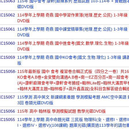
XC15063
115年 國中會考 康軒(麻辣系列 歷屆試題 103-114年 + 實戰題
碟DVD版
XC15062
114學年上學期 奇鼎 國中學習作業簿(地理.歷史.公民) 1-3年級
DVD版
XC15061
114學年上學期 奇鼎 國中課堂精華集(地理.歷史.公民) 1-3年級
DVD版
XC15060
114學年上學期 奇鼎 國中進會考(國文.數學.理化.生物) 1-3年
DVD版
XC15059
114學年上學期 奇鼎 國中KO會考(國文.生物.理化) 1-3年級 講
版
XC15058-
115年最新版 國中 會考 複習卷合輯正式版（四分之一卷）共1
KO會考A.B卷+金安雙向溝通A.B卷+南一EZ百分百+南一超會
(A)+康軒麻辣會考甲+康軒會考勝經+翰林Lite輕+翰林大滿貫甲
+翰林大滿貫主題+翰林橘子+高升鑫直說)全科目含解答總合輯版
XC15057
115學測 高中英文 新課綱素養題 學測模擬考題 AMC空中美語 妙
3回 卷類光碟DVD版
XC15056
115年 高中 翰林版 學測模擬試題 教學光碟DVD版
XC15055
114學年上學期 高中命題光碟 三民版 物理科(全、選修I、選修II
I、選修IV、選修V)(108課綱) 題庫光碟(購買過113學年的請勿