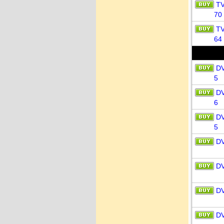
T
70
T
64
D
5
D
6
D
5
D
D
D
D