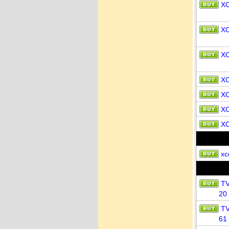
X
X
X
X
X
X
X
xc
T
20
T
61