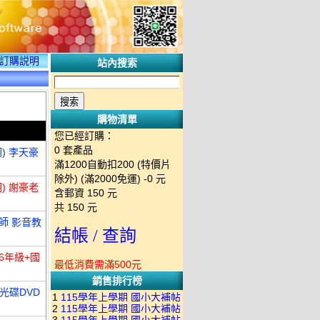
訂購説明
站內搜索
購物清單
您已經訂購：
0
套產品
) 李天豪
滿1200自動扣200 (特價片
除外) (滿2000免運)
-0 元
) 謝豪老
含郵資
150
元
共
150
元
師 影音教
結帳 / 查詢
-6年級+國
最低消費需滿500元
銷售排行榜
義光碟DVD
1
115學年上學期 國小大補帖
2
115學年上學期 國小大補帖
南一版 國語+數學+社會+生活