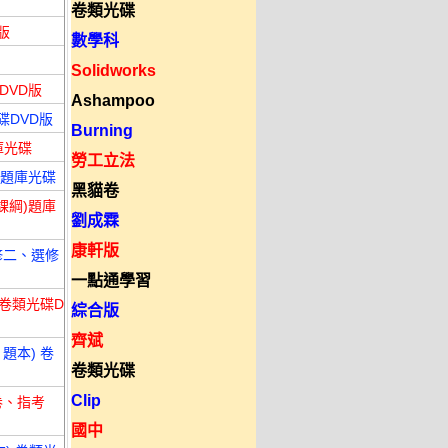
卷類光碟
版
數學科
Solidworks
DVD版
Ashampoo
碟DVD版
Burning
庫光碟
勞工立法
)題庫光碟
黑貓卷
課綱)題庫
劉成霖
康軒版
修二、選修
一點通學習
 卷類光碟D
綜合版
齊斌
題本) 卷
卷類光碟
Clip
卷、指考
國中