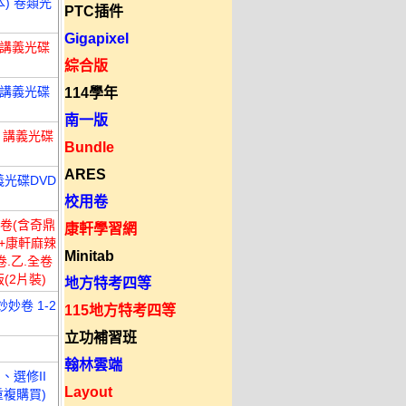
本) 卷類光
PTC插件
Gigapixel
 講義光碟
綜合版
 講義光碟
114學年
南一版
級 講義光碟
Bundle
ARES
義光碟DVD
校用卷
6卷(含奇鼎
康軒學習網
考+康軒麻辣
Minitab
卷.乙.全卷
(2片裝)
地方特考四等
妙卷 1-2
115地方特考四等
立功補習班
翰林雲端
、選修II
Layout
重複購買)