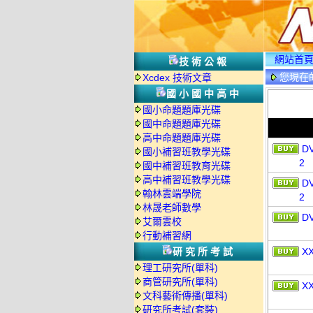
網站首
技術公報
您現在
Xcdex 技術文章
國小國中高中
國小命題題庫光碟
國中命題題庫光碟
高中命題題庫光碟
D
國小補習班教學光碟
2
國中補習班教育光碟
高中補習班教學光碟
D
翰林雲端學院
2
林晟老師數學
D
艾爾雲校
行動補習網
研究所考試
X
理工研究所(單科)
商管研究所(單科)
X
文科藝術傳播(單科)
研究所考試(套裝)