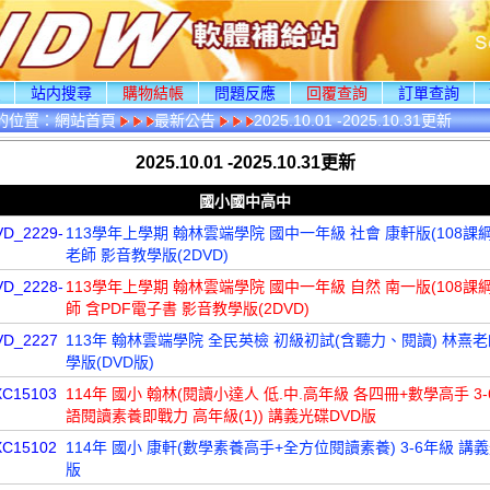
頁
站内搜尋
購物結帳
問題反應
回覆查詢
訂單查詢
的位置：
網站首頁
最新公告
2025.10.01 -2025.10.31更新
2025.10.01 -2025.10.31更新
國小國中高中
VD_2229-
113學年上學期 翰林雲端學院 國中一年級 社會 康軒版(108課綱
老師 影音教學版(2DVD)
VD_2228-
113學年上學期 翰林雲端學院 國中一年級 自然 南一版(108課綱
師 含PDF電子書 影音教學版(2DVD)
VD_2227
113年 翰林雲端學院 全民英檢 初級初試(含聽力、閱讀) 林熹老
學版(DVD版)
XC15103
114年 國小 翰林(閱讀小達人 低.中.高年級 各四冊+數學高手 3
語閱讀素養即戰力 高年級(1)) 講義光碟DVD版
XC15102
114年 國小 康軒(數學素養高手+全方位閱讀素養) 3-6年級 講
版