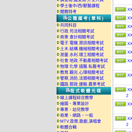
學士後中/西/獸醫課程
X
關務特考
X
公職國考(單科)
共同科目
X
行政.司法相關考試
X
商業.會計相關考試
電子.電機.資訊相關考試
X
土木.結構.機械相關考試
X
測量.水利.環工相關考試
社會.地政.不動產相關考試
X
物理.化學.插醫.私醫考試
教育.觀光.心理相關考試
X
警察,消防,法類相關考試
鐵路.郵政.運輸.農業考試
X
程式軟體光碟
2
線上課程綜合教學
繪圖、專業設計
X
專業、幼兒教學
商業、網路、一般
X
MTV,音樂,歌劇,演唱會
2
軟體合輯