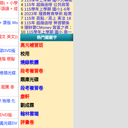
3
115學年上學期 國小大補帖
康軒版 國語+數學+社會+生活
+自然 1-6年級 教學光碟DVD
) + 小學
4
115年 超級函授 公共政策
翰林版 國語+數學+社會+生活
+自然 1-6年級 教學光碟DVD
版(3DVD)
誤讀 + 成
5
115學年上學期 國小1-6年
22堂課+總複習 張楚老師 含
+自然 1-6年級 教學光碟DVD
版(3DVD)
6
2023年 理周教育學苑 股票
級 習作解答(含康軒.南一.翰林
PDF講義 函授DVD(9DVD)
版(3DVD)
7
115年 高點／高上 憲法 18
當沖煉金術 主講：朱家泓 國
全版本.全科目)合輯版 DVD版
+ 康版 Wo
8
115年 超級函授 勞資關係
堂課 宗台大老師 含PDF講義
語發音 DVD版
9
理財寶CMoney 致富之道：
概要 11堂課+總複習 陸川老
函授DVD(8DVD)【適用於律
10
115學年上學期 國小 南一
上班族飆股攻略班 主講：朱
師 含PDF講義 函授
師司法考試】
文.英文))
熱門關鍵字
版 教師手冊(全年級、全領域)
家泓+林穎 國語發音 DVD版
DVD(5DVD)
教學光碟DVD版
高元補習班
碟DVD版
校用
進階 模擬
燒錄軟體
段考複習卷
 卷類光碟
題庫光碟
.龍騰.泰
段考複習卷
康軒
.物理.化
劉成霖
翰林雲端
DVD版
評量卷
講義光碟DV