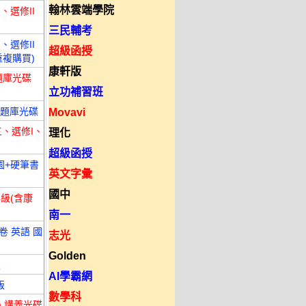
翰林雲端學院
、選修II
三民輔考
、選修II
超級函授
重複購買)
康軒版
 題庫光碟
立功補習班
) 題庫光碟
Movavi
三、選修I、
理化
超級函授
園+硬筆書
英文字彙
國中
年級(含康
南一
卷 英語 國
志光
Golden
版
AI學霸網
版
數學科
) 講義光碟