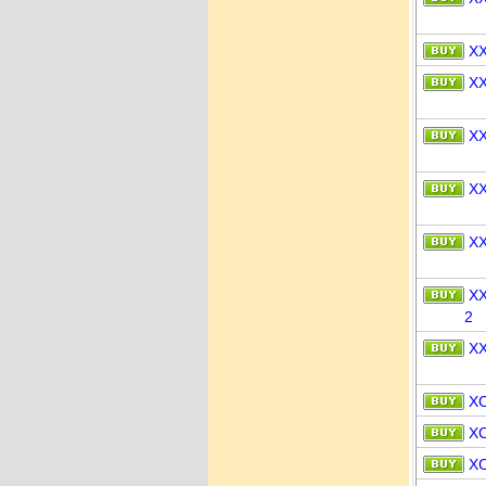
X
X
X
X
X
X
2
X
X
X
X