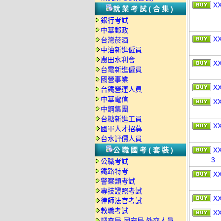
X
就業考試(合集)
銀行考試
中華郵政
X
台灣菸酒
中油新進僱員
農田水利會
X
台電新進僱員
國營事業
X
台鐵營運人員
中華電信
X
中鋼集團
台糖新進工員
X
國軍人才招募
台水評價人員
公職國考(套裝)
X
3
公職考試
鐵路特考
X
警察類考試
專技證照考試
X
律師法官考試
教職考試
X
調查局.國安局.外交人員