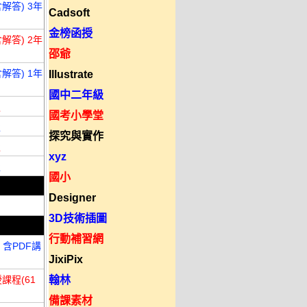
解答) 3年
Cadsoft
金榜函授
解答) 2年
邵爺
解答) 1年
Illustrate
國中二年級
版
國考小學堂
版
探究與實作
版
xyz
版
國小
Designer
3D技術插圖
行動補習網
 含PDF講
JixiPix
課程(61
翰林
備課素材